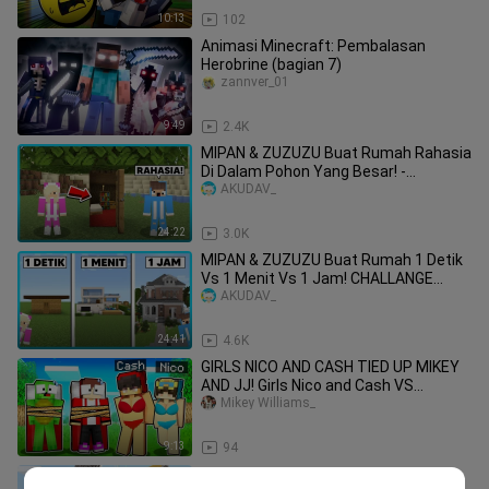
10:13
102
Animasi Minecraft: Pembalasan
Herobrine (bagian 7)
zannver_01
9:49
2.4K
MIPAN & ZUZUZU Buat Rumah Rahasia
Di Dalam Pohon Yang Besar! -
Minecraft Survival
AKUDAV_
24:22
3.0K
MIPAN & ZUZUZU Buat Rumah 1 Detik
Vs 1 Menit Vs 1 Jam! CHALLANGE
TERSERU! Di Minecraft
AKUDAV_
24:41
4.6K
GIRLS NICO AND CASH TIED UP MIKEY
AND JJ! Girls Nico and Cash VS
Security HOUSE in MINECRAFT!
Mikey Williams_
9:13
94
MEGA BUILD CHALLENGE - OMZ &