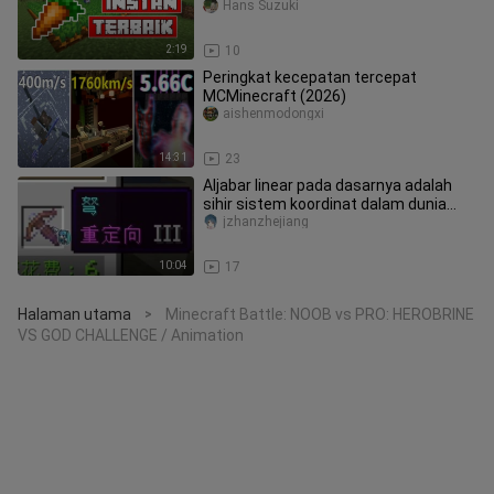
Indonesia - Carrot ]
Hans Suzuki
2:19
10
Peringkat kecepatan tercepat
MCMinecraft (2026)
aishenmodongxi
14:31
23
Aljabar linear pada dasarnya adalah
sihir sistem koordinat dalam dunia
nyata
jzhanzhejiang
10:04
17
Halaman utama
Minecraft Battle: NOOB vs PRO: HEROBRINE
>
VS GOD CHALLENGE / Animation