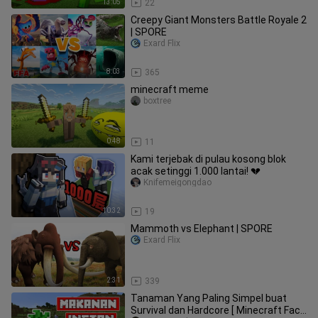
13:05
22
Creepy Giant Monsters Battle Royale 2
| SPORE
Exard Flix
8:03
365
minecraft meme
boxtree
0:48
11
Kami terjebak di pulau kosong blok
acak setinggi 1.000 lantai! 💔
Knifemeigongdao
10:32
19
Mammoth vs Elephant | SPORE
Exard Flix
2:31
339
Tanaman Yang Paling Simpel buat
Survival dan Hardcore [ Minecraft Fact