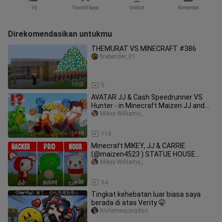
16
Favorit Saya
Unduh
Komentar
Direkomendasikan untukmu
THEMURAT VS MINECRAFT #386
firebender_01
10:03
5
AVATAR JJ & Cash Speedrunner VS
Hunter - in Minecraft Maizen JJ and
mikey (Nico & Cash Omz)
Mikey Williams_
14:48
118
Minecraft MIKEY, JJ & CARRIE
(@maizen4523 ) STATUE HOUSE
BUILD CHALLENGE - NOOB vs PRO vs
Mikey Williams_
HACKER
8:29
54
Tingkat kehebatan luar biasa saya
berada di atas Verity 🤫
Knifemeigongdao