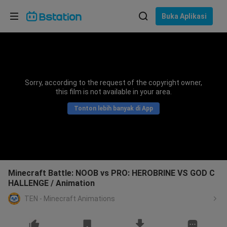
Pilih bahasa
Buka Aplikasi
English
Bahasa: Bahasa Indonesia
ภาษาไทย
Sorry, according to the request of the copyright owner,
asuk
this film is not available in your area.
Tiếng Việt
Tonton lebih banyak di App
Bahasa Indonesia
Bahasa Melayu
Minecraft Battle: NOOB vs PRO: HEROBRINE VS GOD C
HALLENGE / Animation
TEN - Minecraft Animations