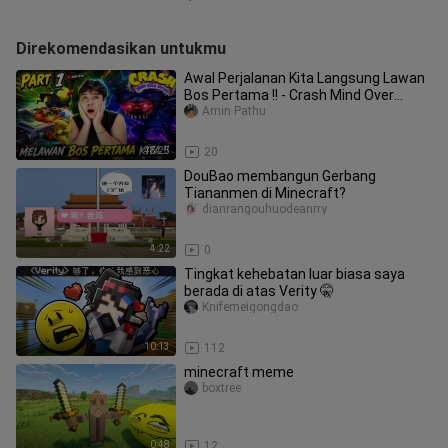
Direkomendasikan untukmu
Awal Perjalanan Kita Langsung Lawan
Bos Pertama !! - Crash Mind Over
Mutant Indonesia Part 1
Amin Pathu
48:25
20
DouBao membangun Gerbang
Tiananmen di Minecraft?
dianrangouhuodeanrry
4:22
0
Tingkat kehebatan luar biasa saya
berada di atas Verity 🤫
Knifemeigongdao
10:13
112
minecraft meme
boxtree
0:48
12