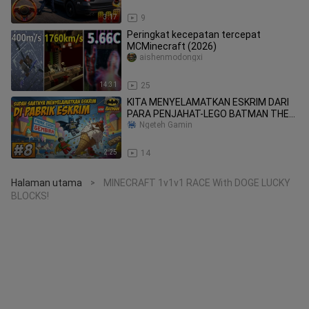
3:17
9
Peringkat kecepatan tercepat
MCMinecraft (2026)
aishenmodongxi
14:31
25
KITA MENYELAMATKAN ESKRIM DARI
PARA PENJAHAT-LEGO BATMAN THE
VIDEO GAME EXE
Ngeteh Gamin
2:25
14
Halaman utama
MINECRAFT 1v1v1 RACE With DOGE LUCKY
>
BLOCKS!