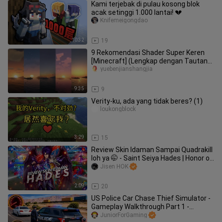
Kami terjebak di pulau kosong blok
acak setinggi 1.000 lantai! 💔
Knifemeigongdao
10:32
19
9 Rekomendasi Shader Super Keren
[Minecraft] (Lengkap dengan Tautan
Unduh dan Terjemahan Bahasa Mand
yuebenjianshangjia
9:35
9
Verity-ku, ada yang tidak beres? (1)
loukongblock
3:29
15
Review Skin Idaman Sampai Quadrakill
loh ya 🤭 - Saint Seiya Hades | Honor of
Kings
Jisen HOK
2:09
20
US Police Car Chase Thief Simulator -
Gameplay Walkthrough Part 1 -
Tutorial (iOS,Android)
JuniorForGaming