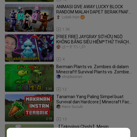
ANIMASI GIVE AWAY LUCKY BLOCK
RANDOM MALAH DAPET BERAK FNAF
DAJJAL ! AWTO KABURRRRR
Lubak Injin
4:52
1.3K
[FREE FIRE] JAYGRAY SỞ HỮU NGỘ
KHÔNG BĂNG SIÊU HIẾM*THỬ THÁCH
TROLL NGƯỜI CHƠI TRONG RANK TỬ
ばーすでい_01
CHIẾN
26:18
4
Bermain Plants vs. Zombies di dalam
Minecraft! Survival Plants vs. Zombies
1
shiqibuxiran
3:54
12
Tanaman Yang Paling Simpel buat
Survival dan Hardcore [ Minecraft Fact
Indonesia - Carrot ]
Hans Suzuki
2:19
13
【Teknologi Chishi】Mesin
penghancur batu paling bergaya di
liulanghane___or