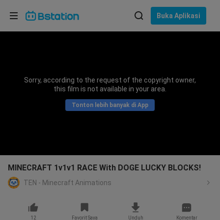
Pilih bahasa
Buka Aplikasi
English
Bahasa: Bahasa Indonesia
ภาษาไทย
Sorry, according to the request of the copyright owner,
asuk
this film is not available in your area.
Tiếng Việt
Tonton lebih banyak di App
Bahasa Indonesia
Bahasa Melayu
MINECRAFT 1v1v1 RACE With DOGE LUCKY BLOCKS!
TEN - Minecraft Animations
12
Favorit Saya
Unduh
Komentar