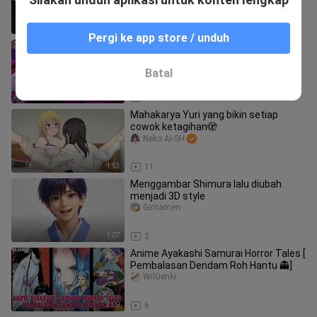
1:27
4
Pergi ke app store / unduh
Kapten baru Bajak Laut Big Mom
ANIMETALITIA
Batal
1:29
2
Mahakarya Yuri yang bikin setiap
cowok ketagihan🫣
Neko Ai-SH
1:53
11
Menggambar Shimura lalu diubah
menjadi 3D style
Gintamen
1:07
2
Anime Ayakashi Samurai Horror Tales [
Pembalasan Dendam Roh Hantu 👻]
WilGenki
3:09
6