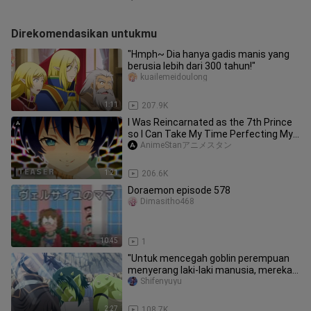
Direkomendasikan untukmu
"Hmph~ Dia hanya gadis manis yang
berusia lebih dari 300 tahun!"
kuailemeidoulong
1:11
207.9K
I Was Reincarnated as the 7th Prince
so I Can Take My Time Perfecting My
Magical Ability - Teaser
AnimeStanアニメスタン
1:21
206.6K
Doraemon episode 578
Dimasitho468
10:45
1
"Untuk mencegah goblin perempuan
menyerang laki-laki manusia, mereka
hanya bisa dimusnahkan..."
Shifenyuyu
2:27
108.7K