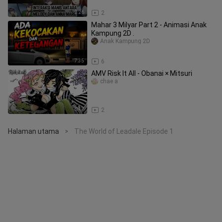
2:26
2
Mahar 3 Milyar Part 2 - Animasi Anak
Kampung 2D .
Anak Kampung 2D
7:35
6
AMV Risk It All - Obanai × Mitsuri
chae a
0:47
2
Halaman utama
The World of Leadale Episode 1
>