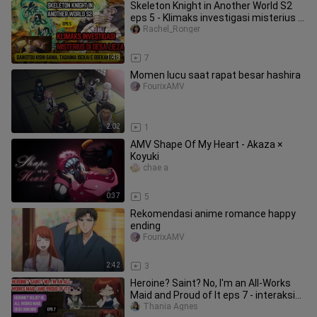
Skeleton Knight in Another World S2
eps 5 - Klimaks investigasi misterius di
desa lieza
Rachel_Ronger
1:48
7
Momen lucu saat rapat besar hashira
FourixAMV
2:02
1
AMV Shape Of My Heart - Akaza ×
Koyuki
chae a
0:37
5
Rekomendasi anime romance happy
ending
FourixAMV
2:42
3
Heroine? Saint? No, I'm an All-Works
Maid and Proud of It eps 7 - interaksi
manis melody dan marie
Thania Agnes