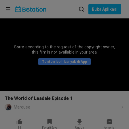
Pilih bahasa
Buka Aplikasi
English
Bahasa: Bahasa Indonesia
ภาษาไทย
Sorry, according to the request of the copyright owner,
asuk
this film is not available in your area.
Tiếng Việt
Tonton lebih banyak di App
Bahasa Indonesia
Bahasa Melayu
The World of Leadale Episode 1
Marquee
84
Favorit Saya
Unduh
Komentar