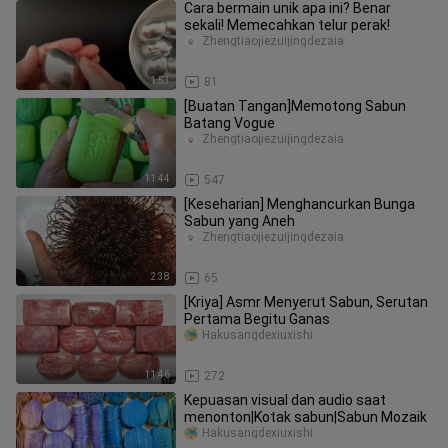
Cara bermain unik apa ini? Benar
sekali! Memecahkan telur perak!
Zhengtiaojiezuijingdezaia
1:53
81
[Buatan Tangan]Memotong Sabun
Batang Vogue
Zhengtiaojiezuijingdezaia
11:44
547
[Keseharian] Menghancurkan Bunga
Sabun yang Aneh
Zhengtiaojiezuijingdezaia
2:38
65
[Kriya] Asmr Menyerut Sabun, Serutan
Pertama Begitu Ganas
Hakusangdexiuxishi
11:46
272
Kepuasan visual dan audio saat
menonton|Kotak sabun|Sabun Mozaik
Hakusangdexiuxishi