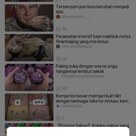
Tersenyum pun bisa berubah menjadi
iblis.
shiwuqipians_____
0:46
48
Perawatan imersif bayi makhluk mitos
Shanhaijing yang misterius
shenshouhuliyuan
1:22
28
Paling suka dengan warna ungu,
tangannya lembut sekali.
Zhengtiaojiezuijingdezaia
5:24
351
Kompetisi besar memijat kulit lilin
dengan berbagai tekstur imitasi, kamu
lebih suka yang mana?
jieyajiangzia
3:17
5
【Potong Sabun】Koleksi sabun yang
banyak, sangat memuaskan!
sayomika_03