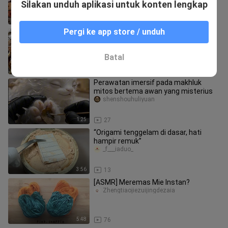
Silakan unduh aplikasi untuk konten lengkap
12:29
162
Pergi ke app store / unduh
Anda dijatuhi hukuman mati; dalam
satu jam, habiskan semua makanan
ini lalu Anda akan dipulangkan ke
wadaxiwaoio
Batal
0:56
20
Perawatan imersif pada makhluk
mitos bertema awan yang misterius
shenshouhuliyuan
1:25
27
“Origami tenggelam di dasar, hati
hampir remuk”
_f___iaduo_
3:56
13
[ASMR] Meremas Mie Instan?
Zhengtiaojiezuijingdezaia
5:48
76