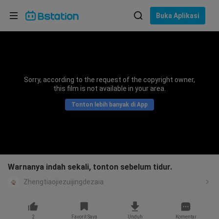
Pilih bahasa
Buka Aplikasi
English
Bahasa: Bahasa Indonesia
ภาษาไทย
Sorry, according to the request of the copyright owner,
asuk
this film is not available in your area.
Tiếng Việt
Tonton lebih banyak di App
Bahasa Indonesia
Bahasa Melayu
Warnanya indah sekali, tonton sebelum tidur.
Zhengtiaojiezuijingdezaia
2
Favorit Saya
Unduh
Komentar