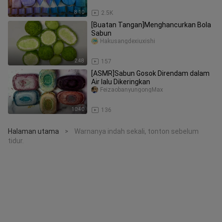
8:10
2.5K
[Buatan Tangan]Menghancurkan Bola
Sabun
Hakusangdexiuxishi
2:48
157
[ASMR]Sabun Gosok Direndam dalam
Air lalu Dikeringkan
FeizaobanyungongMax
10:40
136
Halaman utama
Warnanya indah sekali, tonton sebelum
>
tidur.