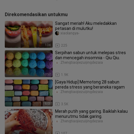
Direkomendasikan untukmu
Sangat meriah! Aku meledakkan
petasan di mulutku!
xiaolangya-
1:34
225
Serpihan sabun untuk melepas stres
dan mencegah insomnia - Qiu Qiu.
Zhengtiaojiezuijingdezaia
10:52
1.9K
[Gaya Hidup] Memotong 28 sabun
pereda stress yang beraneka ragam
Zhengtiaojiezuijingdezaia
6:03
3.5K
Merah putih yang garing. Baiklah kalau
menurutmu tidak garing.
Zhengtiaojiezuijingdezaia
4:15
107