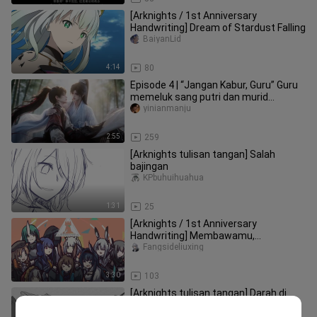
[Arknights / 1st Anniversary
Handwriting] Dream of Stardust Falling
BaiyanLid
4:14
80
Episode 4 | “Jangan Kabur, Guru” Guru
memeluk sang putri dan murid
kecilnya
yinianmanju
2:55
259
[Arknights tulisan tangan] Salah
bajingan
KPbuhuihuahua
1:31
25
[Arknights / 1st Anniversary
Handwriting] Membawamu,
melangkah lebih jauh
Fangsideliuxing
3:30
103
[Arknights tulisan tangan] Darah di
namaku
KPbuhuihuahua