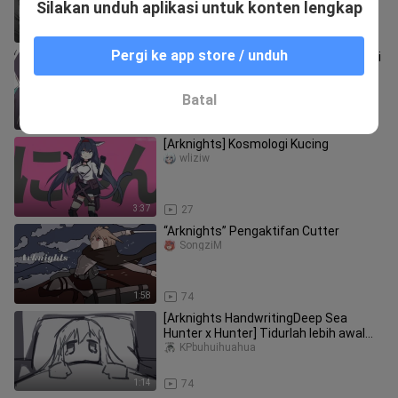
Silakan unduh aplikasi untuk konten lengkap
4:21
65
Pergi ke app store / unduh
[MAD Arknights] Kehidupan sehari-hari
yang bahagia⑥
Meiweiしいパン
Batal
2:18
1.8K
[Arknights] Kosmologi Kucing
wliziw
3:37
27
“Arknights” Pengaktifan Cutter
SongziM
1:58
74
[Arknights HandwritingDeep Sea
Hunter x Hunter] Tidurlah lebih awal
hari Jumat
KPbuhuihuahua
1:14
74