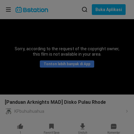
Pilih bahasa
Buka Aplikasi
English
Bahasa: Bahasa Indonesia
ภาษาไทย
Sorry, according to the request of the copyright owner,
asuk
this film is not available in your area.
Tiếng Việt
Tonton lebih banyak di App
Bahasa Indonesia
Bahasa Melayu
[Panduan Arknights MAD] Disko Pulau Rhode
KPbuhuihuahua
1
Favorit Saya
Unduh
Komentar