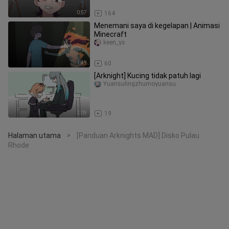
0:57
164
Menemani saya di kegelapan | Animasi
Minecraft
keen_ys
1:49
60
[Arknight] Kucing tidak patuh lagi
Yuansulingzhumoyuansu
2:09
19
Halaman utama
[Panduan Arknights MAD] Disko Pulau
>
Rhode