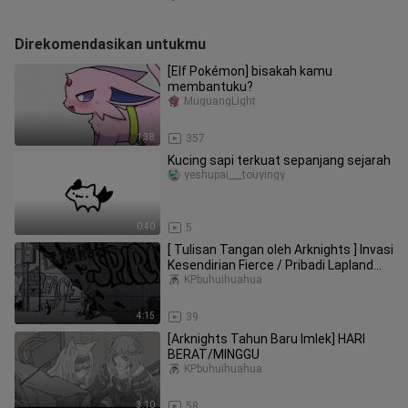
Direkomendasikan untukmu
[Elf Pokémon] bisakah kamu
membantuku?
MuguangLight
1:38
357
Kucing sapi terkuat sepanjang sejarah
yeshupai___touyingy
0:40
5
[ Tulisan Tangan oleh Arknights ] Invasi
Kesendirian Fierce / Pribadi Lapland
Menuju [ Micro Double Wolf ]
KPbuhuihuahua
4:15
39
[Arknights Tahun Baru Imlek] HARI
BERAT/MINGGU
KPbuhuihuahua
3:10
58