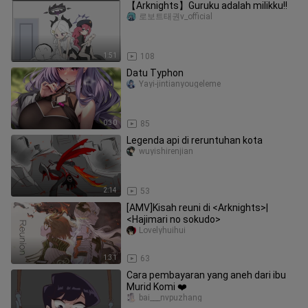
【Arknights】Guruku adalah milikku!!
로보트태권v_official
1:51
108
Datu Typhon
Yayi-jintianyougeleme
0:30
85
Legenda api di reruntuhan kota
wuyishirenjian
2:14
53
[AMV]Kisah reuni di <Arknights>|
<Hajimari no sokudo>
Lovelyhuihui
1:31
63
Cara pembayaran yang aneh dari ibu
Murid Komi ❤️
bai___nvpuzhang