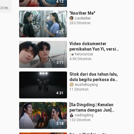
4:12
Chen Xinhai d
irim
"Another Me"
Liaobeibei
263 Ditonton
4:25
Video dokumenter
pernikahan Yun Yi, versi
MV asli beresolusi HD
herucunzai
4.5K Ditonton
lengkap, telah
3:11
dikirimkan. Mohon dic
Stok dari dua tahun lalu,
dulu begitu perkasa dan
gagah berani seperti
wuzhehuyang
11 Ditonton
harimau yang menelan
4:31
seribu m
[Sa Dingding | Kenalan
pertama dengan Jun]
"Fish Leap Up"
sadingding
132 Ditonton
2:18