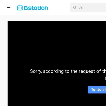
Halaman
utama
Anime
Dracin
Trending
Sorry, according to the request of the
Kategori
Tonton l