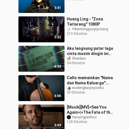
3:41
Huang Ling - "Zona
Terlarang" 1080P
Yibantongguoyiyusang
219 Ditonton
3:32
Aku langsung putar lagu
cinta musim dingin ini
berulang-ulang!!!❄️
Shanbao
34 Ditonton
Bekukan waktu itu,
4:48
bekukan hari p
Cello memainkan "Nama
dan Nama Keluarga":
Mingming pernah sangat
wudengkaiyoyocello
39 Ditonton
dekat
6:06
[Musik][MV]<See You
Again>|<The Fate of the
Furious 7>
Hanyingjieshuo
128 Ditonton
3:49