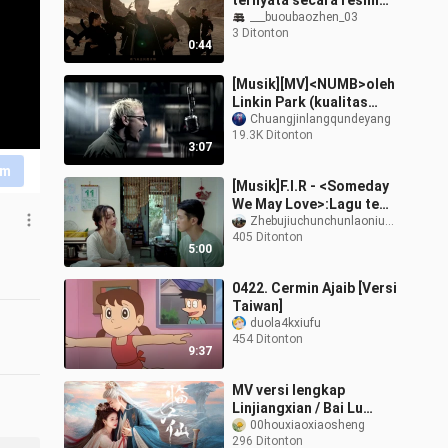
ternyata secara resmi
mempromosikan Zhang
___buoubaozhen_03
3 Ditonton
Yixing - Feitian (Naratif)
0:44
[Musik][MV]<NUMB>oleh
Linkin Park (kualitas
gambar sudah
Chuangjinlangqundeyang
19.3K Ditonton
diperbaiki)
3:07
im
[Musik]F.I.R - <Someday
We May Love>:Lagu tema
film<MONEYBOYS>
Zhebujiuchunchunlaoniumame
405 Ditonton
5:00
0422. Cermin Ajaib [Versi
Taiwan]
duola4kxiufu
454 Ditonton
9:37
MV versi lengkap
Linjiangxian / Bai Lu
bernyanyi / Bai Lu, Zeng
00houxiaoxiaosheng
296 Ditonton
Shunxi, He Ruixian dan