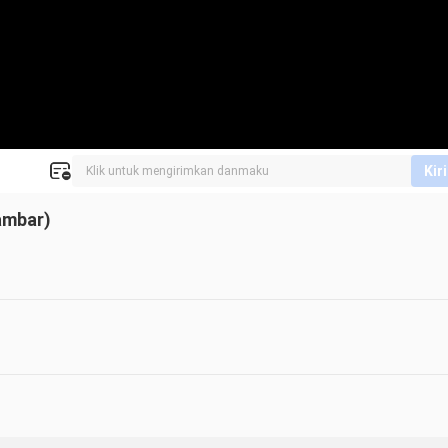
Kir
ambar)