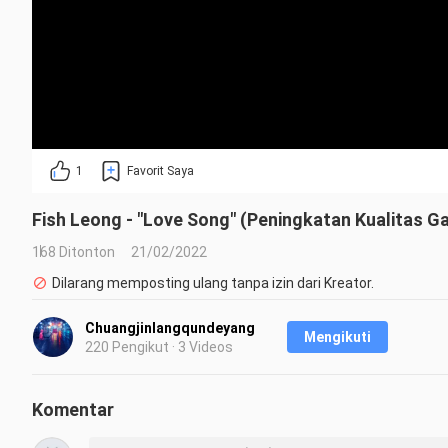
1
Favorit Saya
Fish Leong - "Love Song" (Peningkatan Kualitas G
168 Ditonton
21/02/2022
Dilarang memposting ulang tanpa izin dari Kreator.
Chuangjinlangqundeyang
Mengikuti
220 Pengikut · 3 Videos
Komentar