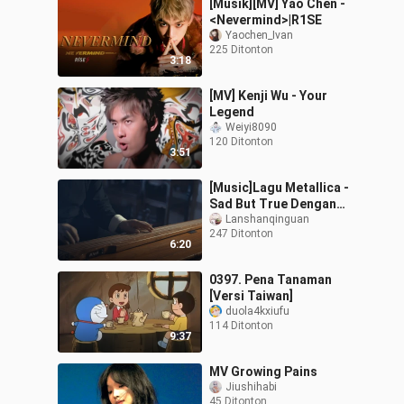
[Musik][MV] Yao Chen -
<Nevermind>|R1SE
Yaochen_Ivan
225 Ditonton
3:18
[MV] Kenji Wu - Your
Legend
Weiyi8090
120 Ditonton
3:51
[Music]Lagu Metallica -
Sad But True Dengan
Alat Musik Guqin
Lanshanqinguan
247 Ditonton
6:20
0397. Pena Tanaman
[Versi Taiwan]
duola4kxiufu
114 Ditonton
9:37
MV Growing Pains
Jiushihabi
45 Ditonton