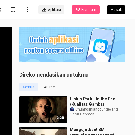
Aplikasi
Premium
Masuk
Direkomendasikan untukmu
Semua
Anime
Linkin Park - In the End
(Kualitas Gambar
Ditingkatkan)
Chuangjinlangqundeyang
17.2K Ditonton
3:38
Mengejutkan! SM