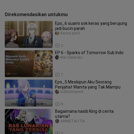
Direkomendasikan untukmu
Eps_6 suami sok keras yang berujung
jadi bucin parah
Karina gds3
22:48
2
EP 6 - Sparks of Tomorrow Sub Indo
Mai Sakatoku
22:07
7
Eps_5 Meskipun Aku Seorang
Penjahat Wanita yang Tak Mampu
hid0ristream9
20:51
8
Bagaimana nasib King di cerita
utama?
ANIMETALITIA
1:13
2