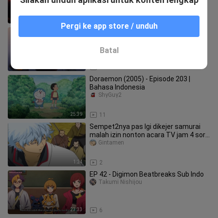
Farewell My Concubine [Fanart]
1:19
4
Pergi ke app store / unduh
[Reona - Amore] Cover by
TrimulyonoHadi
TrimulyonoHadi
Batal
1:33
2
Doraemon (2005) - Episode 203 |
Bahasa Indonesia
ShyGuy2
25:39
11
Sempet2nya pas lgi dikejer samurai
malah izin nonton acara TV jam 4 sore
😭
Gintamen
1:24
2
EP 42 - Digimon Beatbreaks Sub Indo
Takumi Nishijou
23:33
6