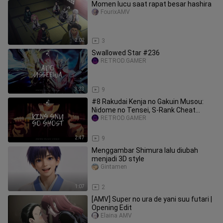
Momen lucu saat rapat besar hashira
FourixAMV
2:02
3
Swallowed Star #236
RETROD.GAMER
3:23
9
#8 Rakudai Kenja no Gakuin Musou:
Nidome no Tensei, S-Rank Cheat
Majutsushi Boukenroku - AMV!
RETROD.GAMER
2:47
9
Menggambar Shimura lalu diubah
menjadi 3D style
Gintamen
1:07
2
[AMV] Super no ura de yani suu futari |
Opening Edit
Elaina AMV