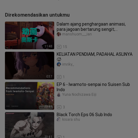
Direkomendasikan untukmu
Dalam ajang penghargaan animasi,
para jagoan bertarung sengit;
seberapa gila sih film animasi Oscar
manshuom___ian
11:48
15
KELIATAN PENDIAM, PADAHAL ASLINYA
🥵
imriky_
0:37
1
EP 6 - Iwamoto-senpai no Suisen Sub
Indo
Yuna Nochizawa Eiji
23:41
3
Black Torch Eps 06 Sub Indo
kisara shu
23:41
1