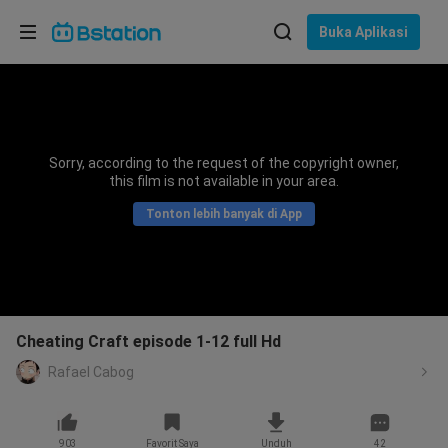
Pilih bahasa
Buka Aplikasi
English
Bahasa: Bahasa Indonesia
ภาษาไทย
Sorry, according to the request of the copyright owner,
asuk
this film is not available in your area.
Tiếng Việt
Tonton lebih banyak di App
Bahasa Indonesia
Bahasa Melayu
Cheating Craft episode 1-12 full Hd
Rafael Cabog
903
Favorit Saya
Unduh
42