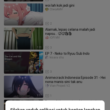
woi lah kok jadi gini
CtwoAMV
1:03
2
Alamak, lepas celana malah jadi
napsu... 🥵🥵🗿🗿
IOFI MV
1:23
3
EP 7 - Neko to Ryuu Sub Indo
kisara shu
23:41
3
Animecrack Indonesia Episode 31 - Hei
nona manis sini tak anu
Vian Project V2
2:17
1
Best of Watagenime (Januari - Juni
2026)
Silakan unduh aplikasi untuk konten lengkap
Watagenime