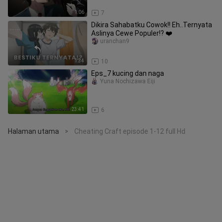
1:06
7
Dikira Sahabatku Cowok!! Eh..Ternyata
Aslinya Cewe Populer!? ❤️
uranchan9
1:34
10
Eps_7 kucing dan naga
Yuna Nochizawa Eiji
23:41
6
Halaman utama
Cheating Craft episode 1-12 full Hd
>