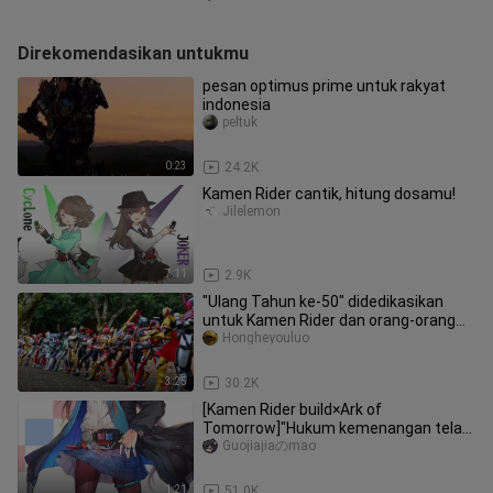
Direkomendasikan untukmu
pesan optimus prime untuk rakyat
indonesia
peltuk
0:23
24.2K
Kamen Rider cantik, hitung dosamu!
Jilelemon
7:11
2.9K
"Ulang Tahun ke-50" didedikasikan
untuk Kamen Rider dan orang-orang
yang mencintainya
Hongheyouluo
3:25
30.2K
[Kamen Rider build×Ark of
Tomorrow]"Hukum kemenangan telah
ditentukan"
Guojiajiaのmao
1:21
51.0K