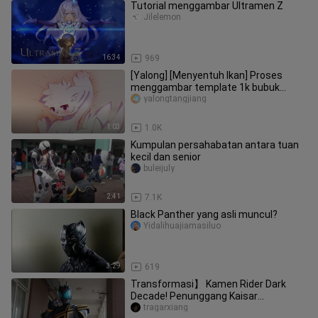
Tutorial menggambar Ultramen Z
Jilelemon
16:34
969
[Yalong] [Menyentuh Ikan] Proses
menggambar template 1k bubuk
gratis
yalongtangjiang
1:03
1.0K
Kumpulan persahabatan antara tuan
kecil dan senior
buleijuly
2:41
7.1K
Black Panther yang asli muncul?
Yidalihuajiamasiluo
3:29
619
Transformasi】 Kamen Rider Dark
Decade! Penunggang Kaisar
Kegelapan!
tragarxiang