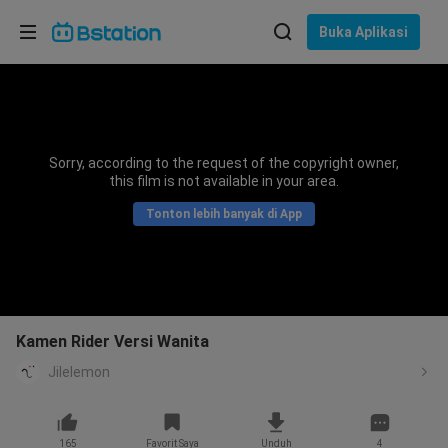
Pilih bahasa
Buka Aplikasi
English
Bahasa: Bahasa Indonesia
ภาษาไทย
Sorry, according to the request of the copyright owner,
asuk
this film is not available in your area.
Tiếng Việt
Tonton lebih banyak di App
Bahasa Indonesia
Bahasa Melayu
Kamen Rider Versi Wanita
Jilelemon
165
Favorit Saya
Unduh
4