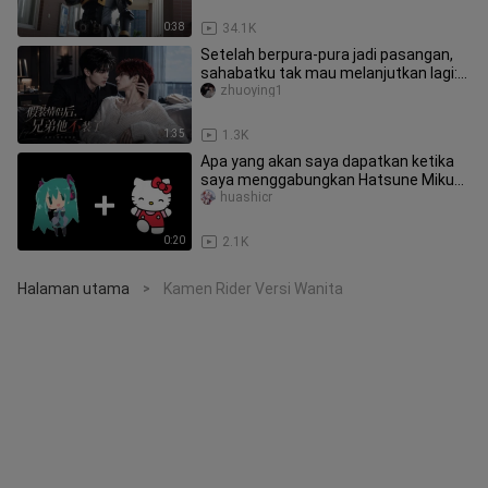
0:38
34.1K
Setelah berpura-pura jadi pasangan,
sahabatku tak mau melanjutkan lagi:
Episode 1 (Begitu bangun, ak
zhuoying1
1:35
1.3K
Apa yang akan saya dapatkan ketika
saya menggabungkan Hatsune Miku
dan Hello kitty?
huashicr
0:20
2.1K
Halaman utama
Kamen Rider Versi Wanita
>