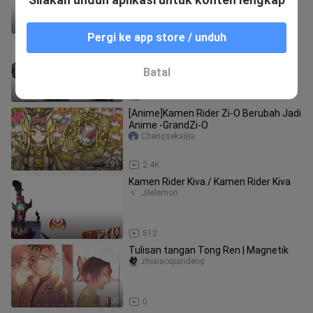
bagus!
6:05
304
Pergi ke app store / unduh
SIC】MetsubouJinrai.net Death
Thunder
Jilelemon
Batal
3:36
57
[Anime]Kamen Rider Zi-O Berubah Jadi
Anime -GrandZi-O
Chengsekaijia
1:01
2.4K
Kamen Rider Kiva / Kamen Rider Kiva
Jilelemon
17:10
512
Tulisan tangan Tong Ren | Magnetik
zhixiaoqiandeng
1:00
0