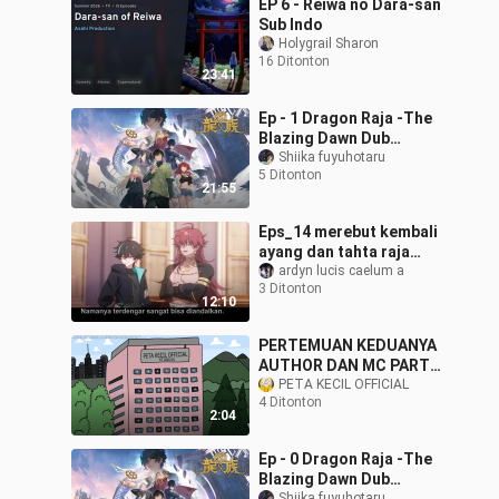
EP 6 - Reiwa no Dara-san
Sub Indo
Holygrail Sharon
16 Ditonton
23:41
Ep - 1 Dragon Raja -The
Blazing Dawn Dub
Jepang [SUB INDO]
Shiika fuyuhotaru
5 Ditonton
21:55
Eps_14 merebut kembali
ayang dan tahta raja
kesurupan
ardyn lucis caelum a
3 Ditonton
12:10
PERTEMUAN KEDUANYA
AUTHOR DAN MC PART
1-2
PETA KECIL OFFICIAL
4 Ditonton
2:04
Ep - 0 Dragon Raja -The
Blazing Dawn Dub
Shiika fuyuhotaru