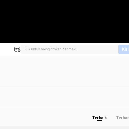
Kir
Terbaik
Terba