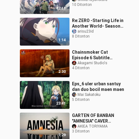
Jepang [SUB INDO]
10 Ditonton
47:11
Re:ZERO -Starting Life in
Another World- Season 4
Recapture Arc| 12
arisu23id
8 Ditonton
Agustus 2026
1:14
Chainsmoker Cat
Episode 6 Subtitle
Indonesia - Ngudud
Akagami Studio's
4 Ditonton
santuy ala Yani & Tenda
2:30
Pen-Pen kebanjiran 😹
Eps_6 uler urban santuy
dan duo bocil maen maen
Mai Sakatoku
5 Ditonton
23:41
GARTEN OF BANBAN
"AMNESIA" CAVER
VERSION INDONESIA BY
AKIEA TORIYAMA
3 Ditonton
AKIRA TORIYAMA
1:29