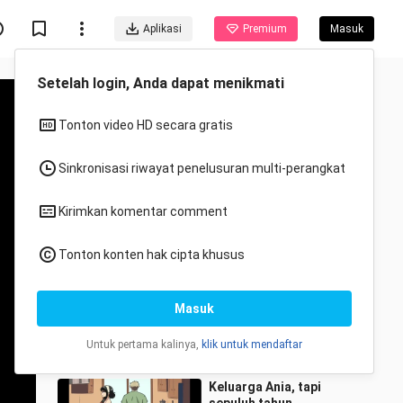
Aplikasi
Premium
Masuk
Setelah login, Anda dapat menikmati
Tonton video HD secara gratis
Sinkronisasi riwayat penelusuran multi-perangkat
Kirimkan komentar comment
Direkomendasikan untukmu
Tonton konten hak cipta khusus
Semua
Anime
"Kamu tidak menyadari
Masuk
betapa tampannya dirimu
sampai berat badanmu
Huimiludezhumilu
83.2K Ditonton
turun"
Untuk pertama kalinya,
klik untuk mendaftar
1:22
Keluarga Ania, tapi