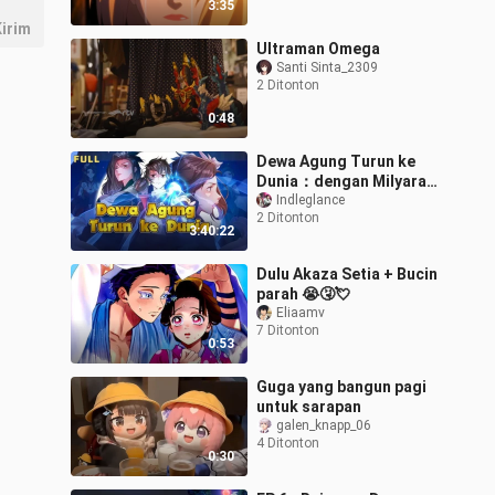
3:35
Mata Menetes!
irim
Ultraman Omega
Santi Sinta_2309
2 Ditonton
0:48
Dewa Agung Turun ke
Dunia：dengan Milyaran
Poin Kekuatan Melawan
Indleglance
2 Ditonton
Takdir
3:40:22
Dulu Akaza Setia + Bucin
parah 😭🤧💘
Eliaamv
7 Ditonton
0:53
Guga yang bangun pagi
untuk sarapan
galen_knapp_06
4 Ditonton
0:30