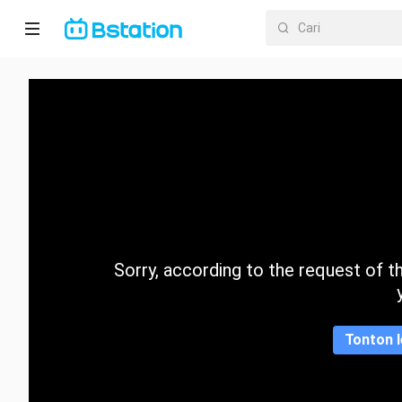
Halaman
utama
Anime
Dracin
Trending
Sorry, according to the request of the
Kategori
Tonton l