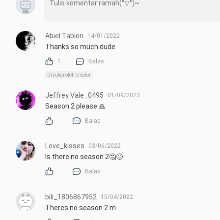
Abiel Tabien
14/01/2022
Thanks so much dude
1
Balas
Disukai oleh creator
Jeffrey Vale_0495
01/09/2023
Season 2 please 🙏
Balas
Love_kisses
03/06/2022
Is there no season 2🤔😖
Balas
bili_1806867952
15/04/2022
Theres no season 2 m