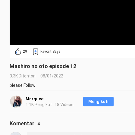
29
Favorit Saya
Mashiro no oto episode 12
3.3K Ditonton
08/01/2022
please Follow
Marquee
Mengikuti
1.1K Pengikut · 18 Videos
Komentar
4