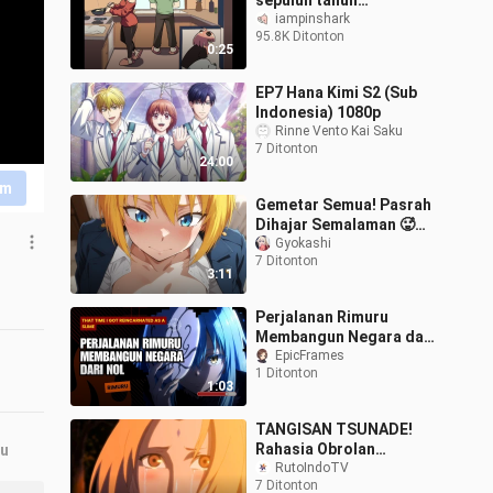
sepuluh tahun
kemudian? !
iampinshark
95.8K Ditonton
0:25
EP7 Hana Kimi S2 (Sub
Indonesia) 1080p
Rinne Vento Kai Saku
7 Ditonton
24:00
im
Gemetar Semua! Pasrah
Dihajar Semalaman 🥵🥵
💦
Gyokashi
7 Ditonton
3:11
Perjalanan Rimuru
Membangun Negara dari
Nol
EpicFrames
1 Ditonton
1:03
TANGISAN TSUNADE!
Rahasia Obrolan
ru
Terakhir Jiraiya &
RutoIndoTV
7 Ditonton
Tsunade Yang Bikin Air