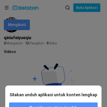
Pilih bahasa
Buka Aplikasi
English
Mengikuti
Bahasa: Bahasa Indonesia
ภาษาไทย
qiniufeiyueqiu
asuk
0
Mengikuti
12
Pengikut
9
Suka
Tiếng Việt
Videos
Bahasa Indonesia
Bahasa Melayu
Silakan unduh aplikasi untuk konten lengkap