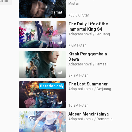
irim
Misteri
Tamat
756.6K Putar
The Daily Life of the
Immortal King S4
Adaptasi novel / Berjuang
Tamat
7.6M Putar
Kisah Penggembala
Dewa
Adaptasi novel / Fantasi 
Tamat
37.9M Putar
The Last Summoner
Bstation only
Adaptasi komik / Berjuang
Tamat
10.3M Putar
Alasan Mencintainya
Adaptasi komik / Romantis 