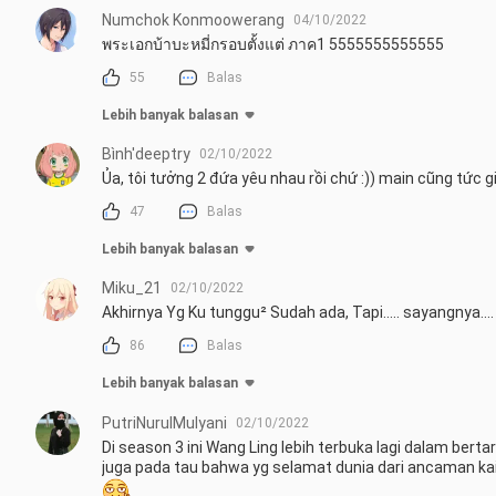
Numchok Konmoowerang
04/10/2022
พระเอกบ้าบะหมี่กรอบตั้งแต่ ภาค1 5555555555555
55
Balas
Lebih banyak balasan
Bình'deeptry
02/10/2022
Ủa, tôi tưởng 2 đứa yêu nhau rồi chứ :)) main cũng tức 
47
Balas
Lebih banyak balasan
Miku_21
02/10/2022
Akhirnya Yg Ku tunggu² Sudah ada, Tapi..... sayangnya..
86
Balas
Lebih banyak balasan
PutriNurulMulyani
02/10/2022
Di season 3 ini Wang Ling lebih terbuka lagi dalam ber
juga pada tau bahwa yg selamat dunia dari ancaman kai