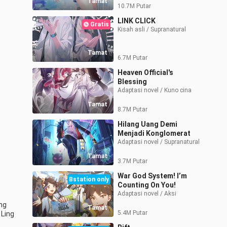
Tamat
10.7M Putar
LINK CLICK
Gratis
Kisah asli / Supranatural
Tamat
6.7M Putar
Heaven Official's
Blessing
Adaptasi novel / Kuno cina
Tamat
8.7M Putar
Hilang Uang Demi
Menjadi Konglomerat
Adaptasi novel / Supranatural
Tamat
3.7M Putar
War God System! I’m
Bstation only
Counting On You!
Adaptasi novel / Aksi 
g 
Tamat
5.4M Putar
 Ling