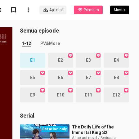
Aplikasi
Premium
Masuk
Semua episode
emium
1-12
PV&More
E1
E2
E3
E4
E5
E6
E7
E8
E9
E10
E11
E12
Serial
The Daily Life of the
Bstation only
Immortal King S2
Adaptasi novel / Berjuang