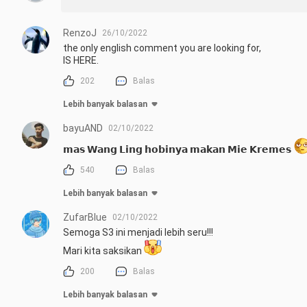
RenzoJ
26/10/2022
the only english comment you are looking for, 

IS HERE.
202
Balas
Lebih banyak balasan
bayuAND
02/10/2022
𝗺𝗮𝘀 𝗪𝗮𝗻𝗴 𝗟𝗶𝗻𝗴 𝗵𝗼𝗯𝗶𝗻𝘆𝗮 𝗺𝗮𝗸𝗮𝗻 𝗠𝗶𝗲 𝗞𝗿𝗲𝗺𝗲𝘀 
540
Balas
Lebih banyak balasan
ZufarBlue
02/10/2022
Semoga S3 ini menjadi lebih seru!!!

Mari kita saksikan 
200
Balas
Lebih banyak balasan