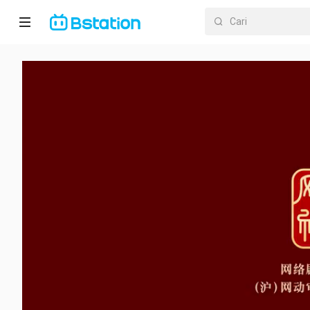
Halaman
utama
Anime
Dracin
Trending
Kategori