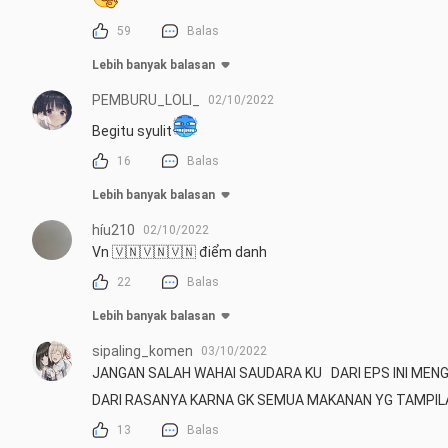
59
Balas
Lebih banyak balasan
PEMBURU_LOLI_
02/10/2022
Begitu syulit
16
Balas
Lebih banyak balasan
híu210
02/10/2022
Vn 🇻🇳🇻🇳🇻🇳 điểm danh
22
Balas
Lebih banyak balasan
sipaling_komen
03/10/2022
JANGAN SALAH WAHAI SAUDARA KU   DARI EPS INI ME
DARI RASANYA KARNA GK SEMUA MAKANAN YG TAMPIL
13
Balas