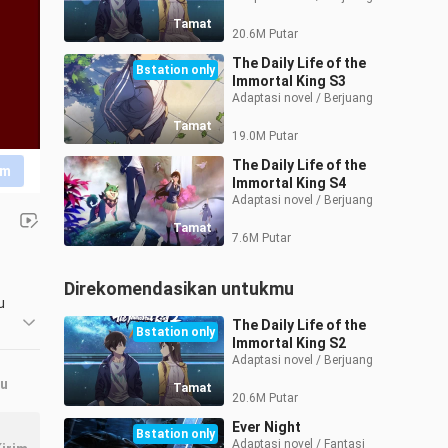
Tamat
20.6M Putar
The Daily Life of the
Bstation only
Immortal King S3
Adaptasi novel / Berjuang
Tamat
19.0M Putar
The Daily Life of the
im
Immortal King S4
Adaptasi novel / Berjuang
Tamat
7.6M Putar
Direkomendasikan untukmu
 
The Daily Life of the
Bstation only
Immortal King S2
Adaptasi novel / Berjuang
ru
Tamat
20.6M Putar
Ever Night
Bstation only
Adaptasi novel / Fantasi 