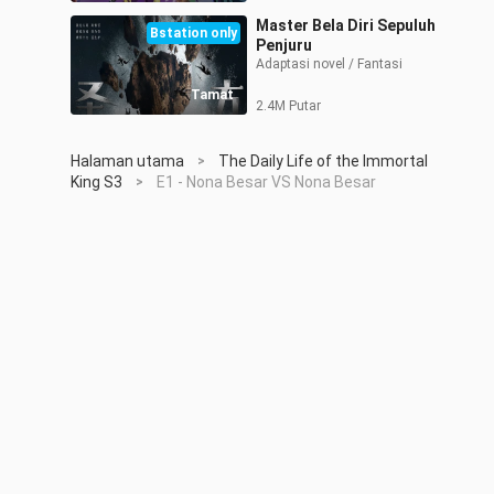
Master Bela Diri Sepuluh
Bstation only
Penjuru
Adaptasi novel / Fantasi 
Tamat
2.4M Putar
Halaman utama
The Daily Life of the Immortal
>
King S3
E1 - Nona Besar VS Nona Besar
>