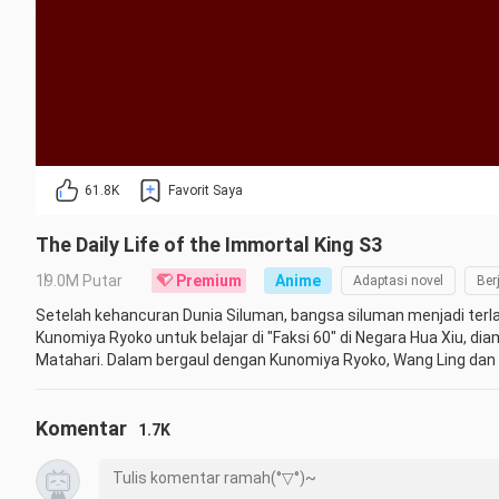
61.8K
Favorit Saya
The Daily Life of the Immortal King S3
19.0M Putar
Premium
Anime
Adaptasi novel
Ber
Setelah kehancuran Dunia Siluman, bangsa siluman menjadi terla
Kunomiya Ryoko untuk belajar di "Faksi 60" di Negara Hua Xiu, 
Matahari. Dalam bergaul dengan Kunomiya Ryoko, Wang Ling dan
Kunomiya dan seluruh Keluarga Ryoko... Raja Dewa yang hebat, ka
Nama asli:
仙王的日常生活 第三季
Komentar
Anime
Chinese Mainland
1.7K
Waktu rilis: 04/10/2022