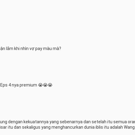
giận lắm khi nhìn vợ pay màu mà?
.. Eps 4 nya premium 😭😭😭
tarung dengan kekuatannya yang sebenarnya dan setelah itu semua oran
sar itu dan sekaligus yang menghancurkan dunia iblis itu adalah Wang