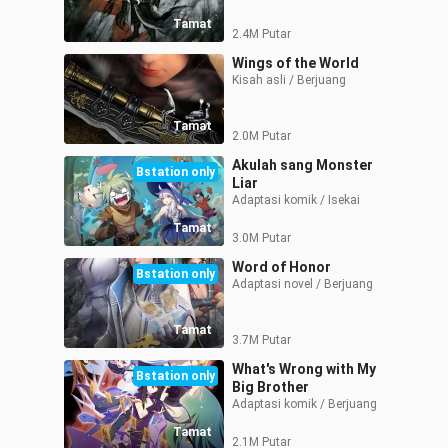
Tamat
2.4M Putar
Wings of the World
Kisah asli / Berjuang
Tamat
2.0M Putar
Akulah sang Monster
Bstation only
Liar
Adaptasi komik / Isekai
Tamat
3.0M Putar
Word of Honor
Bstation only
Adaptasi novel / Berjuang
Tamat
3.7M Putar
What's Wrong with My
Bstation only
Big Brother
Adaptasi komik / Berjuang
Tamat
2.1M Putar