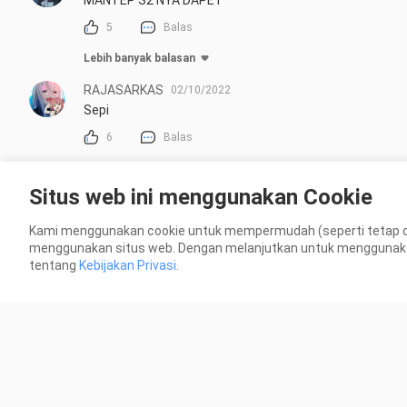
5
Balas
Lebih banyak balasan
RAJASARKAS
02/10/2022
Sepi
6
Balas
Lebih banyak balasan
Situs web ini menggunakan Cookie
Altermaneater
17/11/2022
Aaaaaaa
Kami menggunakan cookie untuk mempermudah (seperti tetap 
menggunakan situs web. Dengan melanjutkan untuk menggunakan s
4
Balas
tentang
Kebijakan Privasi
.
luludesu.
08/11/2022
woahhh
4
Balas
Lebih banyak balasan
Seirei_No_Kami
08/10/2022