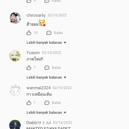
9
Balas
chirosarliy
02/10/2022
ฮ๊ายยย
10
Balas
Lebih banyak balasan
Yuaom
03/10/2022
ภาคใหม่!!
7
Balas
Lebih banyak balasan
wanmai2324
02/10/2022
กาวเหมือนเดิม
7
Balas
Lebih banyak balasan
Diabloサトルl
02/10/2022
MANTEP S2 NYA DAPET