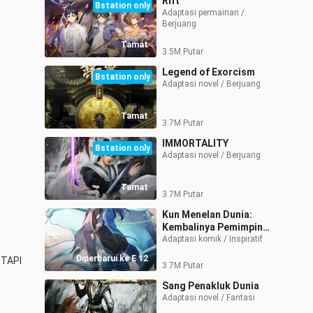
Rift
Bstation only
Adaptasi permainan / 
Berjuang
Tamat
3.5M Putar
Legend of Exorcism
Bstation only
Adaptasi novel / Berjuang
Tamat
3.7M Putar
IMMORTALITY
Bstation only
Adaptasi novel / Berjuang
Tamat
3.7M Putar
Kun Menelan Dunia:
Kembalinya Pemimpin
Sekte
Adaptasi komik / Inspiratif
Diperbarui ke E 12
TAPI 
3.7M Putar
Sang Penakluk Dunia
Adaptasi novel / Fantasi 