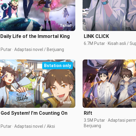
Tamat
Daily Life of the Immortal King
LINK CLICK
6.7M Putar · Kisah asli / S
Putar · Adaptasi novel / Berjuang
Bstation only
Tamat
 God System! I’m Counting On
Rift
3.5M Putar · Adaptasi perm
Berjuang
5.4M Putar · Adaptasi novel / Aksi 