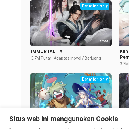
Bstation only
Tamat
IMMORTALITY
Kun
Pem
3.7M Putar · Adaptasi novel / Berjuang
3.7M 
Bstation only
Tamat
Situs web ini menggunakan Cookie
Akulah sang Monster Liar
Wor