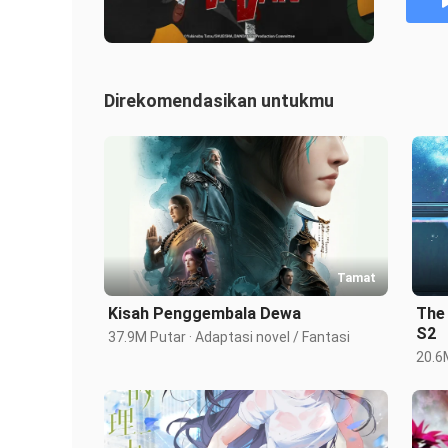
Supaya
kemunc
Di san
Momo y
Direkomendasikan untukmu
keane
Awal c
Tamat
Kisah Penggembala Dewa
The 
S2
37.9M Putar · Adaptasi novel / Fantasi 
20.6