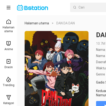
Halaman utama
DAN DA DAN
>
Halaman
utama
DA
10.7M
Anime
Nama 
Nama a
Daera
Dracin
Waktu r
Genre
Gadis 
Trending
Keduan
Namun,
berakh
Kategori