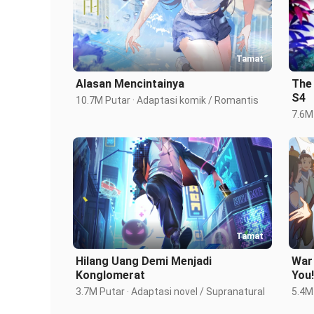
Tamat
Alasan Mencintainya
The 
S4
10.7M Putar · Adaptasi komik / Romantis 
7.6M 
Tamat
Hilang Uang Demi Menjadi
War
Konglomerat
You!
3.7M Putar · Adaptasi novel / Supranatural