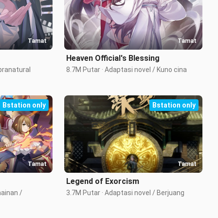
Tamat
Tamat
Heaven Official's Blessing
upranatural
8.7M Putar · Adaptasi novel / Kuno cina
Bstation only
Bstation only
Tamat
Tamat
Legend of Exorcism
ainan / 
3.7M Putar · Adaptasi novel / Berjuang