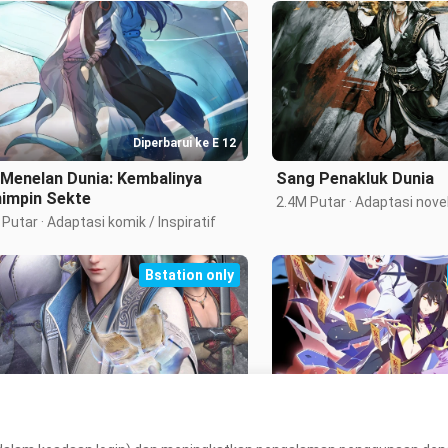
Diperbarui ke E 12
 Menelan Dunia: Kembalinya
Sang Penakluk Dunia
impin Sekte
Putar · Adaptasi komik / Inspiratif
Bstation only
Tamat
d of Honor
What's Wrong with My 