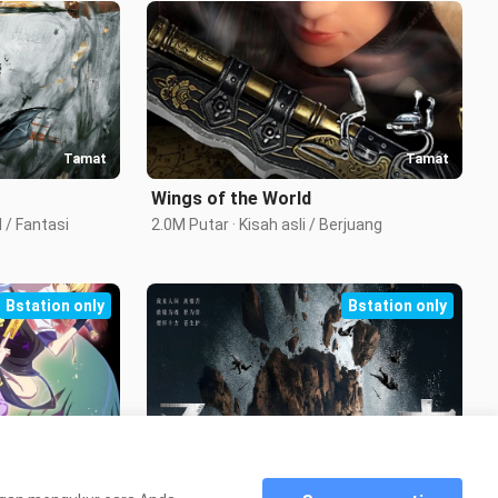
Tamat
Tamat
Wings of the World
2.4M Putar · Adaptasi novel / Fantasi 
2.0M Putar · Kisah asli / Berjuang
Bstation only
Bstation only
Tamat
Tamat
Big Brother
Master Bela Diri Sepuluh Penjuru