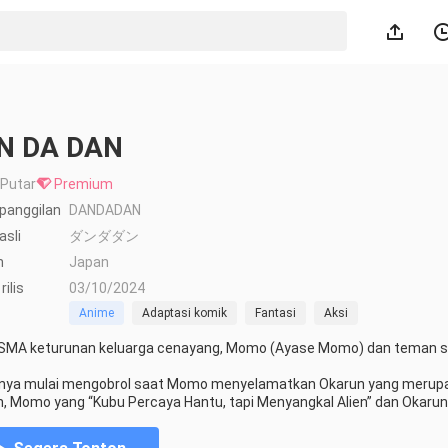
N DA DAN
 Putar
Premium
panggilan
DANDADAN
sli
ダンダダン
h
Japan
ilis
03/10/2024
Anime
Adaptasi komik
Fantasi
Aksi
SMA keturunan keluarga cenayang, Momo (Ayase Momo) dan teman sek
ya mulai mengobrol saat Momo menyelamatkan Okarun yang merupakan
 Momo yang “Kubu Percaya Hantu, tapi Menyangkal Alien” dan Okarun y
ir cekcok.
