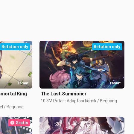
 berangkat ke reruntuhan rumah sakit yang menjadi titik 
 munculnya penampakan hantu.

 sehat.

yang mendapatkan kekuatan kutukan, maju menghadapi 
Bstation only
Bstation only
Tamat
Tamat
Immortal King
The Last Summoner
10.3M Putar · Adaptasi komik / Berjuang
el / Berjuang
Gratis