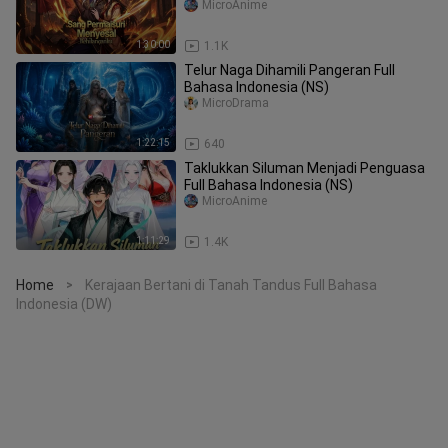
(DW) PART 1
MicroAnime
1:30:00
1.1K
Telur Naga Dihamili Pangeran Full
Bahasa Indonesia (NS)
MicroDrama
1:22:15
640
Taklukkan Siluman Menjadi Penguasa
Full Bahasa Indonesia (NS)
MicroAnime
1:11:29
1.4K
Home
Kerajaan Bertani di Tanah Tandus Full Bahasa
>
Indonesia (DW)