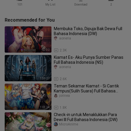
101
My List
Download
2
Recommended for You
Membuka Toko, Dipuja Bak Dewa Full
Bahasa Indonesia (DW)
aoneria
57:32
2.3K
Kiamat Es- Aku Punya Sumber Panas
Full Bahasa Indonesia (NS)
aoneria
1:59:27
2.6K
Teman Sekamar Kiamat - Si Cantik
Kampus(Sulih Suara) Full Bahasa
Indonesia (DW)
jorinea
1:03:24
1.8K
Check-in untuk Menaklukkan Para
Dewi III Full Bahasa Indonesia (DW)
MicroAnime