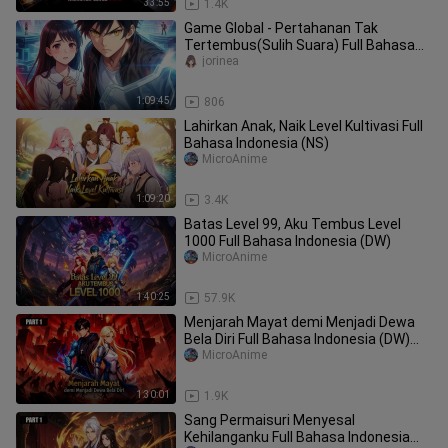
33:55
1.4K
Game Global - Pertahanan Tak
Tertembus(Sulih Suara) Full Bahasa
Indonesia (DW)
jorinea
1:09:45
806
Lahirkan Anak, Naik Level Kultivasi Full
Bahasa Indonesia (NS)
MicroAnime
1:09:20
3.4K
Batas Level 99, Aku Tembus Level
1000 Full Bahasa Indonesia (DW)
MicroAnime
1:40:25
57.9K
Menjarah Mayat demi Menjadi Dewa
Bela Diri Full Bahasa Indonesia (DW)
PART 1
MicroAnime
1:30:01
1.9K
Sang Permaisuri Menyesal
Kehilanganku Full Bahasa Indonesia