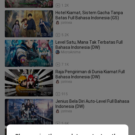
51:27
1.2K
Hotel Kiamat, Sistem Gacha Tanpa
Batas Full Bahasa Indonesia (GS)
jorinea
2:03:28
5.2K
Level Satu, Mana Tak Terbatas Full
Bahasa Indonesia (DW)
MicroAnime
1:46:44
7.1K
Raja Pengiriman di Dunia Kiamat Full
Bahasa Indonesia (DW)
jorinea
2:05:07
915
Jenius Bela Diri Auto-Level Full Bahasa
Indonesia (DW)
jorinea
1:24:38
5.6K
Spa Kiamat - Para Pahlawan Berebut