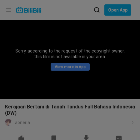
Choose your language
Open App
English
Language: English
ภาษาไทย
Sorry, according to the request of the copyright owner,
Sign
this film is not available in your area.
Tiếng Việt
In
View more in App
Bahasa Indonesia
Bahasa Melayu
Kerajaan Bertani di Tanah Tandus Full Bahasa Indonesia
(DW)
aoneria