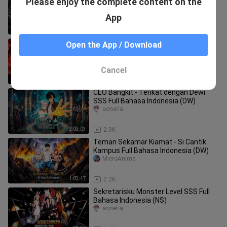
Please enjoy the complete content on the
Masuk Full Bahasa Indonesia (DW)
PART 2 END
MicroAnime
App
44:36
1.5K
Menjarah Mayat demi Menjadi Dewa
Open the App / Download
Bela Diri Full Bahasa Indonesia (DW)
PART 2 END
MicroAnime
Cancel
50:01
1.0K
CEO Bangkit - Terikat dengan Dewi
SSS Full Bahasa Indonesia (DW)
aoneria
2:03:03
2.0K
Teman Sekamar Kiamat - Si Cantik
Kampus Full Bahasa Indonesia (DW)
MicroAnime
1:03:17
2.2K
Sekretarisku Monster Level SSS Full
Bahasa Indonesia (NS)
aoneria