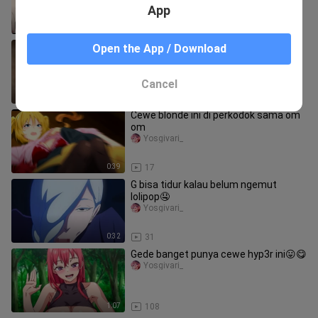
App
0:40
20
Manusia ena ena sama cewe furry👅
Open the App / Download
Yosgivari_
Cancel
0:33
39
Cewe blonde ini di perkodok sama om
om
Yosgivari_
0:39
17
G bisa tidur kalau belum ngemut
lolipop🤤
Yosgivari_
0:32
31
Gede banget punya cewe hyp3r ini😛😋
Yosgivari_
1:07
108