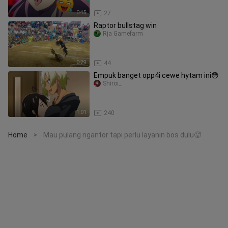
0:45
27
Raptor bullstag win
Rja Gamefarm
0:29
44
Empuk banget opp4i cewe hytam ini😳
Shiroi_.
1:01
240
Home
Mau pulang ngantor tapi perlu layanin bos dulu🥵
>