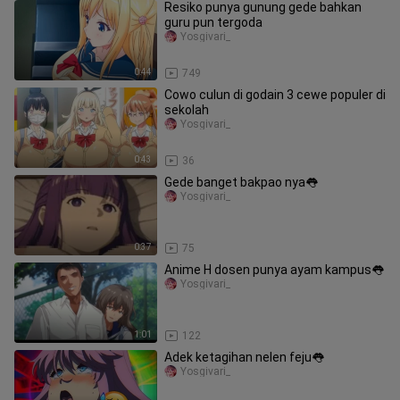
Resiko punya gunung gede bahkan
guru pun tergoda
Yosgivari_
0:44
749
Cowo culun di godain 3 cewe populer di
sekolah
Yosgivari_
0:43
36
Gede banget bakpao nya👅
Yosgivari_
0:37
75
Anime H dosen punya ayam kampus👅
Yosgivari_
1:01
122
Adek ketagihan nelen feju👅
Yosgivari_