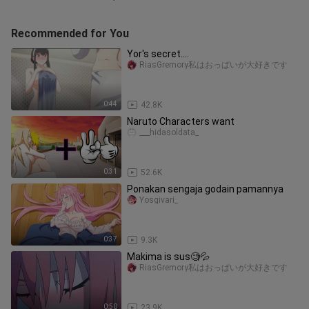
Recommended for You
Yor's secret....
RiasGremory私はおっぱいが大好きです
0:44
42.8K
Naruto Characters want
___hidasoldata_
0:31
52.6K
Ponakan sengaja godain pamannya
Yosgivari_
0:37
9.3K
Makima is sus🧐💦
RiasGremory私はおっぱいが大好きです
0:50
23.9K