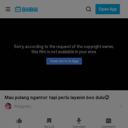
Choose your language
Open App
English
Language: English
ภาษาไทย
Sorry, according to the request of the copyright owner,
Sign
this film is not available in your area.
Tiếng Việt
In
View more in App
Bahasa Indonesia
Bahasa Melayu
Mau pulang ngantor tapi perlu layanin bos dulu🥵
Yosgivari_
3
My List
Download
Comments