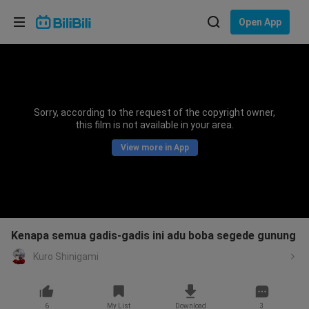
Choose your language
Open App
English
Language: English
ภาษาไทย
Sorry, according to the request of the copyright owner,
Sign
this film is not available in your area.
Tiếng Việt
In
View more in App
Bahasa Indonesia
Bahasa Melayu
Kenapa semua gadis-gadis ini adu boba segede gunung
Kuro Shinigami
6
My List
Download
3