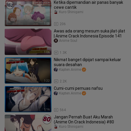
Ketika dipemandian air panas banyak
cewe cantik
Kuro Shinigami
1:08
206
Awas ada orang mesum suka jilat-jilat
| Anime Crack Indonesia Episode 141
Anime Soul
1:06
1.3K
Nikmat banget dipijat sampai keluar
suara desahan
Kapten.Anime
1:22
2.2K
Cumi-cumi pemuas nafsu
Kapten.Anime
1:16
564
Jangan Pernah Buat Aku Marah
(Anime On Crack Indonesia) #80
Kuro Shinigami