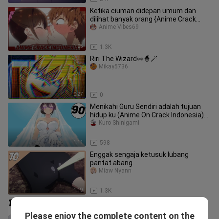
Ketika ciuman didepan umum dan
dilihat banyak orang {Anime Crack
Indonesia} 191
Anime Vibes69
1:05
1.3K
Riri The Wizard👀🧙🪄
Mikay5736
0:27
0
Menikahi Guru Sendiri adalah tujuan
hidup ku (Anime On Crack Indonesia)
#90
Kuro Shinigami
1:11
598
Enggak sengaja ketusuk lubang
pantat abang
Miaw Nyann
1:19
1.3K
Aku enggak malu telanjang di depan
umum [ Anime On Crack Indonesia ]
Please enjoy the complete content on the
AniLife_TV