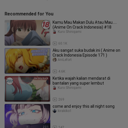
Recommended for You
Kamu Mau Makan Dulu Atau Mau.....
(Anime On Crack Indonesia) #18
Kuro Shinigami
1:10
60.1K
Aku sangat suka budak ini ( Anime on
Crack Indonesia Episode 171 )
AniLefort
1:10
4.6K
Ketika wajah kalian mendarat di
bantalan yang super lembut
Kuro Shinigami
1:02
269
come and enjoy this all night song
kirakiko1
2:31
247