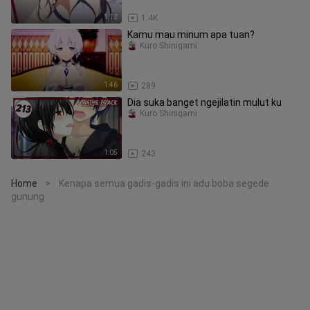
1:12
1.4K
Kamu mau minum apa tuan?
Kuro Shinigami
1:46
289
Dia suka banget ngejilatin mulut ku
Kuro Shinigami
1:05
243
Home
Kenapa semua gadis-gadis ini adu boba segede
>
gunung