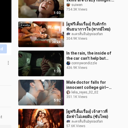
skills are crazy tonight!!
She is totally acting!!
suiwen
754.3K Views
Such an infectious and
1:03
[ดูฟรีเต็มเรื่อง] กับดักรัก
พันธนาการใจ (พากย์ไทย)
ละครสั้นจีนbyxiaofan
304.9K Views
1:38:24
nd
In the rain, the inside of
the car can't help but
drive to tear the desert
connywondizzle
436.9K Views
1:33
Male doctor falls for
innocent college girl—
this short drama really
lelia_reyes_02_02
351.1K Views
pushes the boundaries!
5:02
[ดูฟรีเต็มเรื่อง] เจ้าสาวที่
อัลฟ่าไม่เคยฝัน (ซับไทย)
nt
ละครสั้นจีนbyxiaofan
57.6K Views