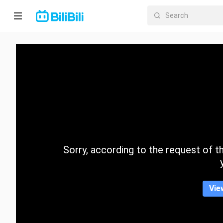
Home
Anime
Short
Drama
Trending
Sorry, according to the request of the
Category
Vie