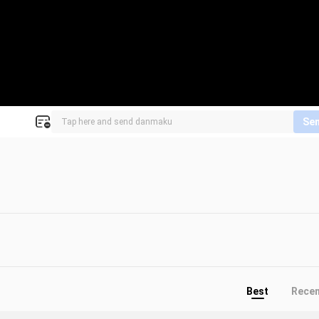
Se
Best
Rece