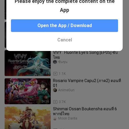
Please enjoy the complete content on the
ผิดปกติ_ตอนที่ _2_พากย์ไทย
Moon Dante
App
24:10
1.5K
สผู้ถูกทิ้งเพราะสกิลไร้ค่าอย่างสร้าง
Open the App / Download
สถานะผิดปกติ ตอนที่ 12 ตอนจบ พากย์
ไทย
Moon Dante
Cancel
23:56
1.3K
VIVY : Fluorite Eye's Song [EP05] ซับ
ไทย
ซันชุน
23:41
1.1K
Rosario Vampire Capu2 (ภาค2) ตอนที่
01
AnimeGun
24:36
3.7K
Shinmai Ossan Boukensha ตอนที่ 6
พากย์ไทย
Moon Dante