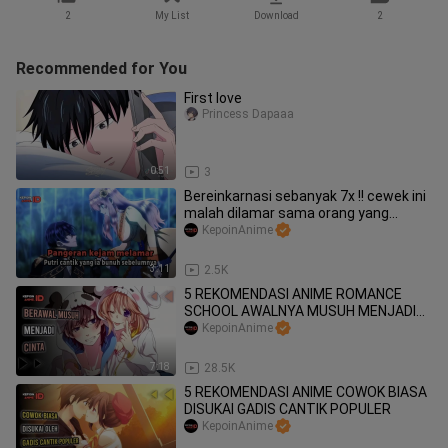
2
My List
Download
2
Recommended for You
First love
Princess Dapaaa
0:51
3
Bereinkarnasi sebanyak 7x !! cewek ini
malah dilamar sama orang yang
pernah membunuh beliau🤣
KepoinAnime
3:11
2.5K
5 REKOMENDASI ANIME ROMANCE
SCHOOL AWALNYA MUSUH MENJADI
CINTA
KepoinAnime
7:18
28.5K
5 REKOMENDASI ANIME COWOK BIASA
DISUKAI GADIS CANTIK POPULER
KepoinAnime