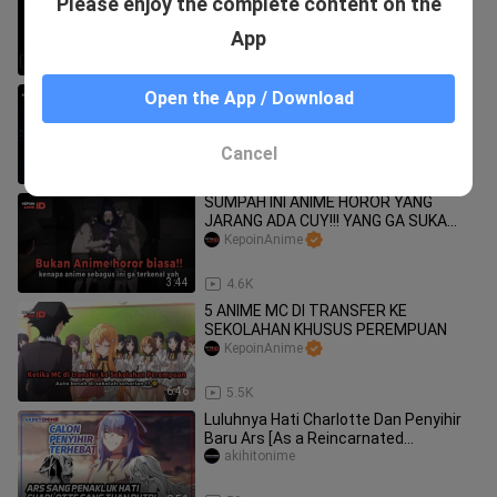
Please enjoy the complete content on the
BIKIN KAMU TERSENYUM-SENYUM
SENDIRI
KepoinAnime
App
6:17
32.0K
MASUK KE ISEKAI DIBERI KEMAMPUAN
Open the App / Download
DAN SIHIR HEBAT SAMA BURUNG!?😱
KepoinAnime
Cancel
3:21
684
SUMPAH INI ANIME HOROR YANG
JARANG ADA CUY!!! YANG GA SUKA
ANIME HOROR JUGA PASTI SUKA INI
KepoinAnime
MAH 😬
3:44
4.6K
5 ANIME MC DI TRANSFER KE
SEKOLAHAN KHUSUS PEREMPUAN
KepoinAnime
6:46
5.5K
Luluhnya Hati Charlotte Dan Penyihir
Baru Ars [As a Reincarnated
Aristocrat]
akihitonime