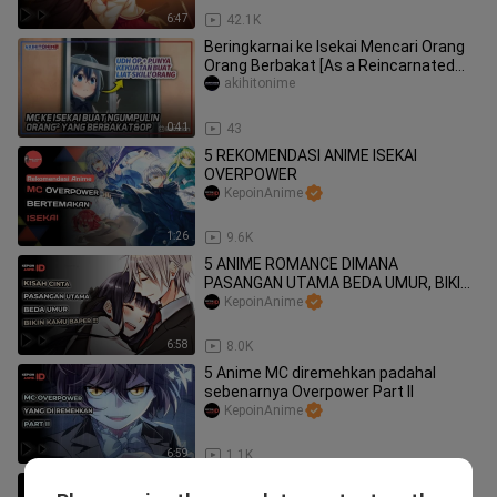
6:47
42.1K
Beringkarnai ke Isekai Mencari Orang
Orang Berbakat [As a Reincarnated
Aristocrat]
akihitonime
0:41
43
5 REKOMENDASI ANIME ISEKAI
OVERPOWER
KepoinAnime
1:26
9.6K
5 ANIME ROMANCE DIMANA
PASANGAN UTAMA BEDA UMUR, BIKIN
BAPER !!!
KepoinAnime
6:58
8.0K
5 Anime MC diremehkan padahal
sebenarnya Overpower Part II
KepoinAnime
6:59
1.1K
5 REKOMENDASI ANIME ROMANCE