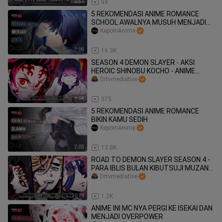
0:51
59
5 REKOMENDASI ANIME ROMANCE
SCHOOL AWALNYA MUSUH MENJADI
CINTA [#Part 2]
KepoinAnime
7:09
16.3K
SEASON 4 DEMON SLAYER - AKSI
HEROIC SHINOBU KOCHO - ANIME
SPRING 2024
Drtvmediative
9:04
375
5 REKOMENDASI ANIME ROMANCE
BIKIN KAMU SEDIH
KepoinAnime
7:05
13.0K
ROAD TO DEMON SLAYER SEASON 4 -
PARA IBLIS BULAN KIBUTSUJI MUZAN-
ANIME SPRING 2024
Drtvmediative
10:19
1.2K
ANIME INI MC NYA PERGI KE ISEKAI DAN
MENJADI OVERPOWER