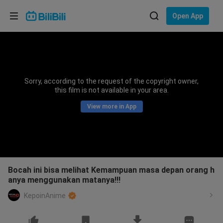
Choose your language
Open App
English
Language: English
ภาษาไทย
Sorry, according to the request of the copyright owner,
Sign
this film is not available in your area.
Tiếng Việt
In
View more in App
Bahasa Indonesia
Bahasa Melayu
Bocah ini bisa melihat Kemampuan masa depan orang h
anya menggunakan matanya!!!
KepoinAnime