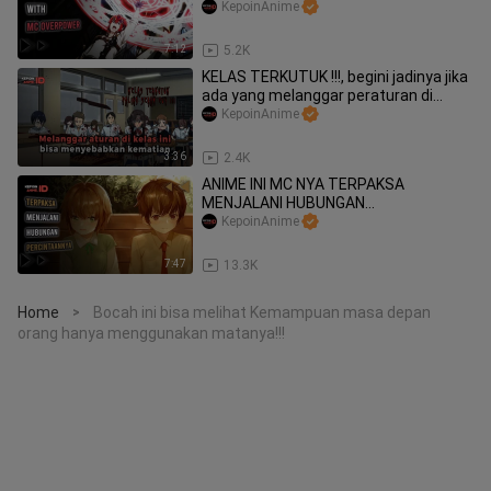
KepoinAnime
7:12
5.2K
KELAS TERKUTUK !!!, begini jadinya jika
ada yang melanggar peraturan di
sekolahnya, NGERI CUY!!!😱
KepoinAnime
3:36
2.4K
ANIME INI MC NYA TERPAKSA
MENJALANI HUBUNGAN
PERCINTAANNYA ATAU MENIKAH
KepoinAnime
7:47
13.3K
Home
Bocah ini bisa melihat Kemampuan masa depan
>
orang hanya menggunakan matanya!!!