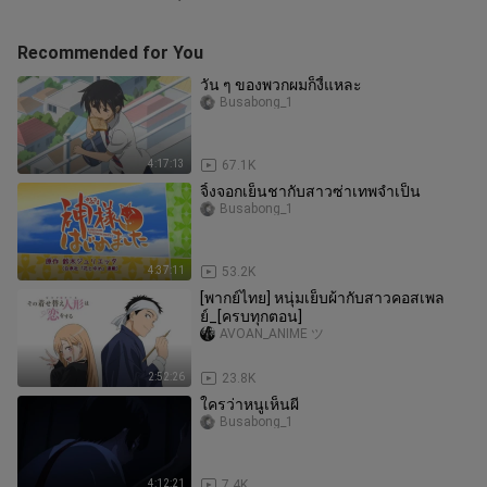
Recommended for You
วัน ๆ ของพวกผมก็งี้แหละ
Busabong_1
4:17:13
67.1K
จิ้งจอกเย็นชากับสาวซ่าเทพจำเป็น
Busabong_1
4:37:11
53.2K
[พากย์ไทย] หนุ่มเย็บผ้ากับสาวคอสเพล
ย์_[ครบทุกตอน]
AVOAN_ANIME ツ
2:52:26
23.8K
ใครว่าหนูเห็นผี
Busabong_1
4:12:21
7.4K