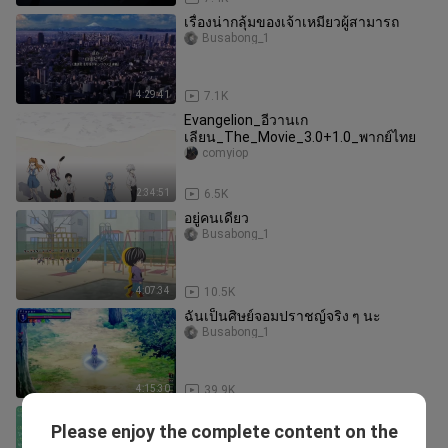
เรื่องน่ากลุ้มของเจ้าเหมียวผู้สามารถ
Busabong_1
4:29:41
7.1K
Evangelion_อีวานเก
เลียน_The_Movie_3.0+1.0_พากย์ไทย
comyiop
2:34:51
6.5K
อยู่คนเดียว
Busabong_1
4:07:34
10.5K
ฉันเป็นศิษย์จอมปราชญ์จริง ๆ นะ
Busabong_1
4:15:30
39.9K
คนจะหล่อขอเกิดหน่อย
Please enjoy the complete content on the
Busabong_1