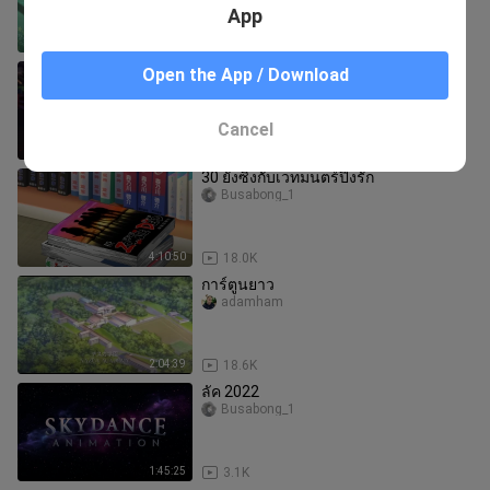
App
2:45:56
8.3K
Hello World (2019) พากย์ไทย
Open the App / Download
B Blood Type
Cancel
1:37:44
70.2K
30 ยังซิงกับเวทมนตร์ปิ๊งรัก
Busabong_1
4:10:50
18.0K
การ์ตูนยาว
adamham
2:04:39
18.6K
ลัค 2022
Busabong_1
1:45:25
3.1K