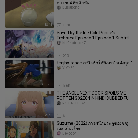
สาวออฟฟิศนักชิม
Busabong_1
18:41
1.7K
Saved by the Ice Cold Prince's
Embrace Episode 1 Episode 1 Subtitle
Indonesia
hid0ristream7
5:30
613
tenjho tenge เหนือฟ้าใต้พิภพ ข้าเจ๋งสุด 1
VIVY26
5:01:15
5.6K
THE ANGEL NEXT DOOR SPOILS ME
ROTTEN S02E04 IN HINDI DUBBED FULL
HD 1080p
NOT RITU RAJ
23:40
6
Suzume (2022) การผนึกประตูของซุซุ
เมะ เต็มเรื่อง
Dekopon