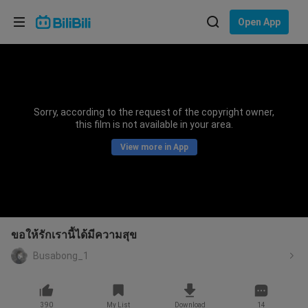
Choose your language
Open App
English
Language: English
ภาษาไทย
Sorry, according to the request of the copyright owner,
Sign
this film is not available in your area.
Tiếng Việt
In
View more in App
Bahasa Indonesia
Bahasa Melayu
ขอให้รักเรานี้ได้มีความสุข
Busabong_1
390
My List
Download
14