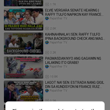
9:12
1.7K
ELVIE VERGARA SENATE HEARING |
RAFFY TULFO NAPIKON KAY FRANCE
RUIZ DAMAY PATI DOLE!
PapaVher TV
17:25
2.0K
KAHINAHINALA! | SEN. RAFFY TULFO
IPINA BACKGROUND CHECK ANG MAG
ASAWA DAHIL SA DAMI NG ABOGADO!
PapaVher TV
9:05
2.2K
PAGMASDAN NYO ANG GAGAWIN NG
LALAKING ITO GRABE!
PapaVher TV
3:32
10.8K
LAGOT NA! SEN. ESTRADA NANG GIGIL
DIN SA KUNDISYON NI FRANCE RUIZ
BAGO MAGPA LIE DETECTOR!
PapaVher TV
8:58
1.1K
MAKAKAMIT NA BA NI NANAY ELVIE