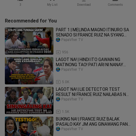
3
My List
Download
Comments
Recommended for You
PART 1 | MELINDA MAGNO ITINURO SA
SENADO SI FRANCE RUIZ NA SYANG
TUMAGA SA KANYA!
PapaVher TV
14:54
956
LAGOT NA! | HINDI ITO GAWAIN NG
MATINONG TAO! PATI ARI NI NANAY
PINAKAIN NG SILI! OMG!
PapaVher TV
4:57
5.0K
LAGOT NA! | LIE DETECTOR TEST
RESULT NI FRANCE RUIZ NAILABAS NA
SA SENADO! MAGKAKAALAMAN NA!
PapaVher TV
11:26
1.5K
BUKING NA! | FRANCE RUIZ BALAK
IPASALO KAY JM ANG GINAWANG PANG
GUGULPI KAY NAY ELVIE VERGARA!
PapaVher TV