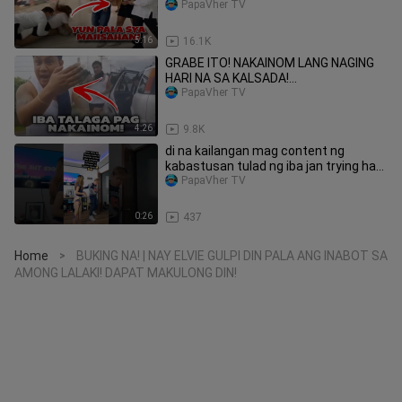
ANG GUSTO!
PapaVher TV
5:16
16.1K
GRABE ITO! NAKAINOM LANG NAGING
HARI NA SA KALSADA!
#raffytulfoinaction
PapaVher TV
4:26
9.8K
di na kailangan mag content ng
kabastusan tulad ng iba jan trying hard
🤣 #dance #couple #goodvibes
PapaVher TV
0:26
437
Home
BUKING NA! | NAY ELVIE GULPI DIN PALA ANG INABOT SA
>
AMONG LALAKI! DAPAT MAKULONG DIN!