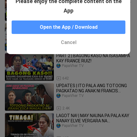
Please enjoy the complete content on the
VERGARA ANG HUSTISYA? PAREHO NG
KULONG ANG MAG ASAWANG RUIZ!
PapaVher TV
App
17:28
929
GARBAGE COLLECTOR NA SI RICHARD
Open the App / Download
HUMARAP NA SA SENADO PARA
TUMESTIGO! PABLO RUIZ LUMULUSOT
PapaVher TV
PA!
Cancel
16:34
959
PART 2 | BAGONG KASO NA ISASAMPA
KAY FRANCE RUIZ!
PapaVher TV
14:03
642
UPDATES | ITO PALA ANG TOTOONG
PAGKATAO NG ANAK NI FRANCIS
MAGALONA KAY ABEGAIL RAIT!
PapaVher TV
7:57
2.4K
LAGOT NA! | MAY NAUNA PA PALA KAY
NANAY ELVIE VERGARA NA
PINAGMALUPITAN DIN NG PAMILYA
PapaVher TV
RUIZ!!