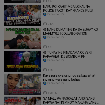
8:07
687
NAKU PO! KAHIT MGA LOKAL NA
POLICE TAKOT KAY FRANCE RUIZ!
PapaVher TV
14:49
2.5K
🔴 NANG DUMATING KA SA BUHAY KO |
MAHMYGZ | COLLABORATION
PapaVher TV
6:14
521
🔴 TUNAY NG PINADAMA COVER |
PAPAVHER | DJ BOMBOM PH
PapaVher TV
4:14
646
Kaya pala sya sinunog sa kuwait at
inuwing wala nang buhay
PapaVher TV
5:05
108.1K
SA MALL PA NAGKALAT ANG ISANG
KAPWA NATIN PINOY MAKUHA LANG