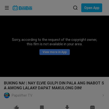
Choose your language
Open App
English
Language: English
ภาษาไทย
Sorry, according to the request of the copyright owner,
Sign
this film is not available in your area.
Tiếng Việt
In
View more in App
Bahasa Indonesia
Bahasa Melayu
BUKING NA! | NAY ELVIE GULPI DIN PALA ANG INABOT S
A AMONG LALAKI! DAPAT MAKULONG DIN!
PapaVher TV