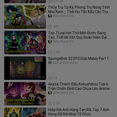
3:11
131.3K
Thủy Trụ Tự Kỷ, Phong Trụ Nóng Tính
Như Kem _ Thói Hư Tật Xấu Các Trụ
Cột KnY
Wibu Never Die_
13:21
443
Top 7 Loại Hơi Thở Mới Được Sáng
Tạo, Thế Hệ Sát Quỷ Đoàn Hiện Đại
Kimetsu no Yaiba
Wibu Never Die_
11:13
1.5K
SpongeBob S2 EP2 Dub Malay Part 1
Kartun Dub Malay
14:19
14
Akaza Thách Đấu Kokushibou Top 6
Trận Chiến Đỉnh Cao Chưa Lên Anime
KnY
Wibu Never Die_
10:48
5.5K
Hiệp Hội Anh Hùng Tan Rã, Top 7 Anh
Hùng Đã Rời Khỏi Tổ Chức