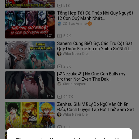
10:52
518
Tổng Hợp Tất Cả Thập Nhị Quỷ Nguyệt
12 Con Quỷ Mạnh Nhất
Kokushibou,Douma,Akaza... Kimetsu
2D Tộc Anime
No Yaiba
12:21
5.2K
Sanemi Cũng Biết Sợ, Các Trụ Cột Sát
Quỷ Đoàn Kimetsu no Yaiba Sợ Nhất
Điều Gì
Wibu Never Die_
10:47
2.3K
[💕Nezuko💕 ] No One Can Bully my
brother. Not Even The Daki!
Xiariqiongyou
1:16
90.7K
Zenitsu Giải Mã Lý Do Ngủ Vẫn Chiến
Đấu, Cách Luyện Tập Hơi Thở Sấm Sét
Wibu Never Die_
14:16
1.8K
Top 6 Con Quỷ Không Mạnh Như Bạn