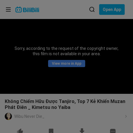
Choose your language
Open App
English
Language: English
ภาษาไทย
Sorry, according to the request of the copyright owner,
Sign
this film is not available in your area.
Tiếng Việt
In
View more in App
Bahasa Indonesia
Bahasa Melayu
Không Chiếm Hữu Được Tanjiro, Top 7 Kẻ Khiến Muzan
Phát Điên _ Kimetsu no Yaiba
Wibu Never Die_