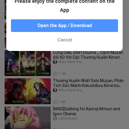
Please enjoy the complete content on the
Nghĩ, Sức Mạnh Bị Thổi Phồng _
Kimetsu no Yaiba
Wibu Never Die_
App
11:08
2.2K
Kamado Gia Đình Được Chọn Và Bí Ẩn
Open the App / Download
Hơi Thở Mặt Trời _ Kimetsu no Yaiba
Wibu Never Die_
Cancel
10:30
2.4K
Cưng Daki, Ghét Douma _ Cách Muzan
đối Xử Với Các Thượng Huyền Kimetus
no Yaiba
Wibu Never Die_
11:42
1.4K
Thượng Huyền Nhất Solo Muzan, Phân
Tích Sức Mạnh Kokushibou Kimetsu
no Yaiba
Wibu Never Die_
14:55
1.8K
[MAD]Dubbing for Kanroji Mitsuri and
Iguro Obanai
Lightxiaojun