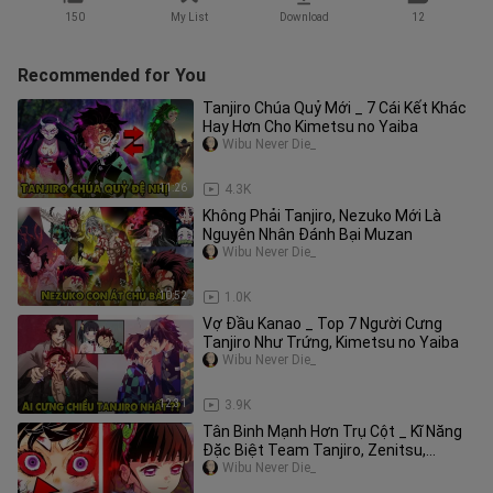
150
My List
Download
12
Recommended for You
Tanjiro Chúa Quỷ Mới _ 7 Cái Kết Khác
Hay Hơn Cho Kimetsu no Yaiba
Wibu Never Die_
11:26
4.3K
Không Phải Tanjiro, Nezuko Mới Là
Nguyên Nhân Đánh Bại Muzan
Wibu Never Die_
10:52
1.0K
Vợ Đầu Kanao _ Top 7 Người Cưng
Tanjiro Như Trứng, Kimetsu no Yaiba
Wibu Never Die_
12:31
3.9K
Tân Binh Mạnh Hơn Trụ Cột _ Kĩ Năng
Đặc Biệt Team Tanjiro, Zenitsu,
Inosuke Kime
Wibu Never Die_