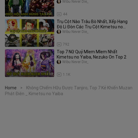
Wibu Never Die_
13:01
44
Trụ Cột Nào Trâu Bò Nhất, Xếp Hạng
Độ Lì Đòn Các Trụ Cột Kimetsu no
Yaiba
Wibu Never Die_
12:12
792
Top 7 Nữ Quỷ Mlem Mlem Nhất
Kimetsu no Yaiba, Nezuko On Top 2
Wibu Never Die_
11:00
1.1K
Home
Không Chiếm Hữu Được Tanjiro, Top 7 Kẻ Khiến Muzan
>
Phát Điên _ Kimetsu no Yaiba