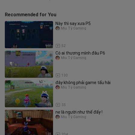
Recommended for You
Này thì say xưa P5
Miu Tỷ Gaming
6:07
52
Có ai thương mình đâu P6
Miu Tỷ Gaming
8:05
130
đây không phải game tấu hài
Miu Tỷ Gaming
5:48
35
ne là người như thế đấy !
Miu Tỷ Gaming
1:48
204