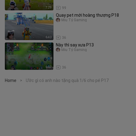
7:29
99
Quay pet mới hoàng thượng P18
Miu Tỷ Gaming
6:40
36
Này thì say xưa P13
Miu Tỷ Gaming
6:07
36
Home
Ước gì có anh nào tặng quà 1/6 cho pé P17
>