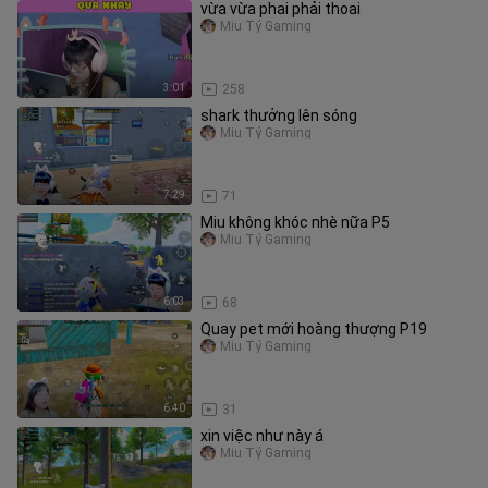
vừa vừa phai phải thoai
Miu Tỷ Gaming
3:01
258
shark thưởng lên sóng
Miu Tỷ Gaming
7:29
71
Miu không khóc nhè nữa P5
Miu Tỷ Gaming
6:03
68
Quay pet mới hoàng thượng P19
Miu Tỷ Gaming
6:40
31
xin việc như này á
Miu Tỷ Gaming