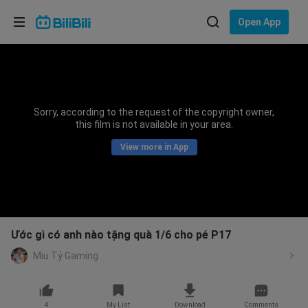
Choose your language
Open App
English
Language: English
ภาษาไทย
Sorry, according to the request of the copyright owner,
Sign
this film is not available in your area.
Tiếng Việt
In
View more in App
Bahasa Indonesia
Bahasa Melayu
Ước gì có anh nào tặng quà 1/6 cho pé P17
Miu Tỷ Gaming
4
My List
Download
Comments