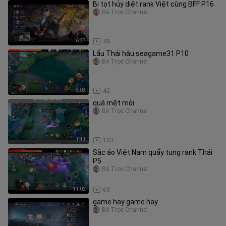
Bi tọt hủy diệt rank Việt cùng BFF P16
Bé Trọc Channel
6:27
48
Lẩu Thái hậu seagame31 P10
Bé Trọc Channel
8:03
42
quá mệt mỏi
Bé Trọc Channel
1:41
103
Sắc áo Việt Nam quẩy tung rank Thái
P5
Bé Trọc Channel
11:02
63
game hay game hay.
Bé Trọc Channel