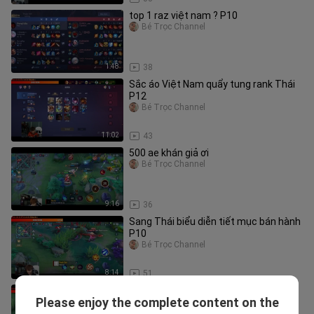
top 1 raz việt nam ? P10
Bé Trọc Channel
1:48
38
Sắc áo Việt Nam quẩy tung rank Thái
P12
Bé Trọc Channel
11:02
43
500 ae khán giả ơi
Bé Trọc Channel
9:16
36
Sang Thái biểu diễn tiết mục bán hành
P10
Bé Trọc Channel
8:14
51
vẫn là raz, vẫn là trọc lóc
Please enjoy the complete content on the
Bé Trọc Channel