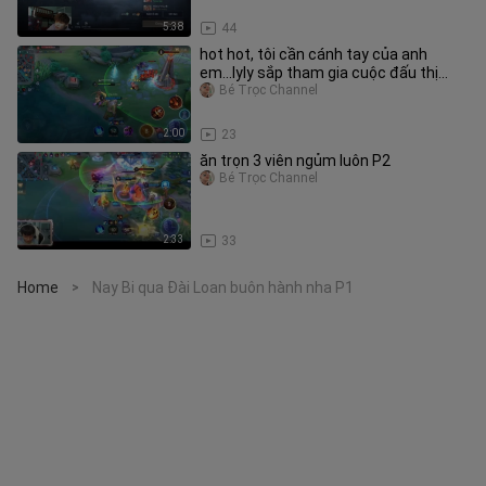
5:38
44
hot hot, tôi cần cánh tay của anh
em...lyly sắp tham gia cuộc đấu thị
phạm công thành chiến lorenci
Bé Trọc Channel
2:00
23
ăn trọn 3 viên ngủm luôn P2
Bé Trọc Channel
2:33
33
Home
Nay Bi qua Đài Loan buôn hành nha P1
>