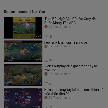
Recommended for You
Trọc Bất Ngờ Gặp Gấu Và Gray Nỗi
Buồn Mang Tên ABC
Bé Trọc Channel
4:49
47
kéo rank khán giả nè mng ơi
Bé Trọc Channel
6:49
34
Violet outplay cực gắt trong tay bé
trọc P2
Bé Trọc Channel
2:29
58
Nakroth trong tay bé trọc cơn thịnh nộ
của thần đèn P1
Bé Trọc Channel
2:06
33