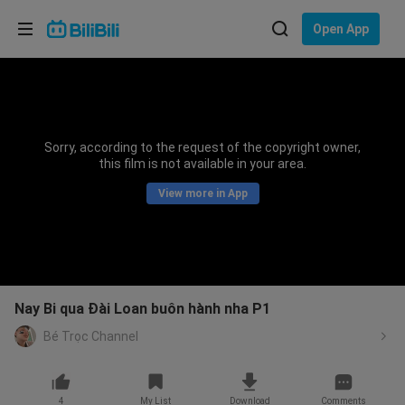
Choose your language
Open App
English
Language: English
ภาษาไทย
Sorry, according to the request of the copyright owner,
Sign
this film is not available in your area.
Tiếng Việt
In
View more in App
Bahasa Indonesia
Bahasa Melayu
Nay Bi qua Đài Loan buôn hành nha P1
Bé Trọc Channel
4
My List
Download
Comments