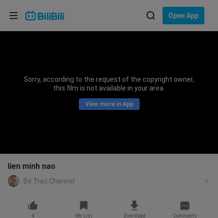
Choose your language
Open App
English
Language: English
ภาษาไทย
Sorry, according to the request of the copyright owner,
Sign
this film is not available in your area.
Tiếng Việt
In
View more in App
Bahasa Indonesia
Bahasa Melayu
lien minh nao
Bé Trọc Channel
4
My List
Download
Comments