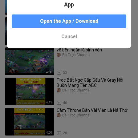
and step on the dumbest co
App
51:56
4
khóc tiếng máng với chụy lái ô lẹt
Open the App / Download
Bé Trọc Channel
Cancel
5:38
30
về bên ngân là bình yên
Bé Trọc Channel
4:08
53
Trọc Bất Ngờ Gặp Gấu Và Gray Nỗi
Buồn Mang Tên ABC
Bé Trọc Channel
4:49
40
Cầm Throne Bắn Vài Viên Là Ná Thở
Bé Trọc Channel
4:09
28