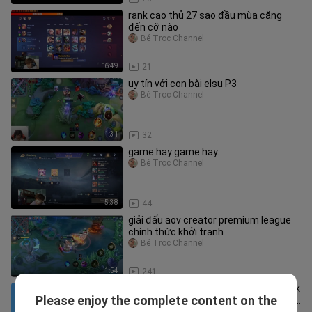
rank cao thủ 27 sao đầu mùa căng
đến cỡ nào
Bé Trọc Channel
6:49
21
uy tín với con bài elsu P3
Bé Trọc Channel
1:31
32
game hay game hay.
Bé Trọc Channel
5:38
44
giải đấu aov creator premium league
chính thức khởi tranh
Bé Trọc Channel
1:54
241
[DC Teacher Compilation – Part 1] Pick
Please enjoy the complete content on the
the softest persimmons to squeeze,
guiji-meilin