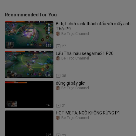
Recommended for You
Bi tọt chơi rank thách đấu với mấy anh
Thái P9
Bé Trọc Channel
5:59
27
Lẩu Thái hậu seagame31 P20
Bé Trọc Channel
8:03
38
dùng gì bây giờ
Bé Trọc Channel
6:49
21
HOT META: NGỘ KHÔNG RỪNG P1
Bé Trọc Channel
2:25
23