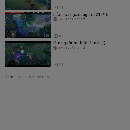
2:55
43
Lẩu Thái hậu seagame31 P15
Bé Trọc Channel
8:03
63
làm người lớn thật là mệt :((
Bé Trọc Channel
5:38
43
Home
lien minh nao
>