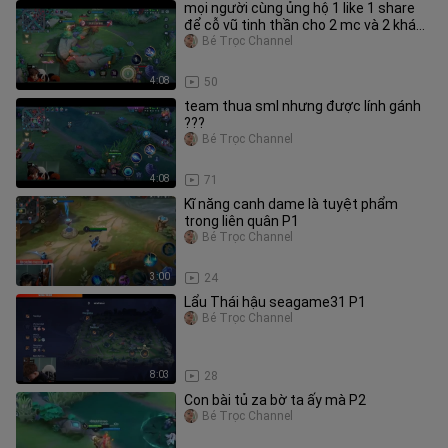
mọi người cùng ủng hộ 1 like 1 share
để cỗ vũ tinh thần cho 2 mc và 2 khách
mời vui tính nhé ...!!
Bé Trọc Channel
4:08
50
team thua sml nhưng được lính gánh
???
Bé Trọc Channel
4:08
71
Kĩ năng canh dame là tuyệt phẩm
trong liên quân P1
Bé Trọc Channel
3:00
24
Lẩu Thái hậu seagame31 P1
Bé Trọc Channel
8:03
28
Con bài tủ za bờ ta ấy mà P2
Bé Trọc Channel