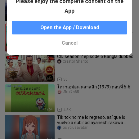
Please enjoy the complete content on the
ke ek chotay bachay “Sawan” ki kahani
ReelSagaStudio-Z
di Movie 💞💌💞😳😢🥺🥺🥺
App
2:15:18
373
Greeting Japanese with Romaji
Open the App / Download
Subtitle - How to greet in Japanese /
Greeting Song in Japanese
Beautiful Japanese Songs
Cancel
2:06
157
CID season 2 episode 6 Bangla dubbed
Creator Shanto
42:31
50
โดราเอม่อน คลาสสิก (1979) ตอนที่ 5-6
เจีย เจีย85
12:54
4.5K
Tik tok no me lo regresó, así que lo
vuelvo a subir xd ayaneshirakawa
animeedit xyz xy overflow otaku
oclyciusavatar