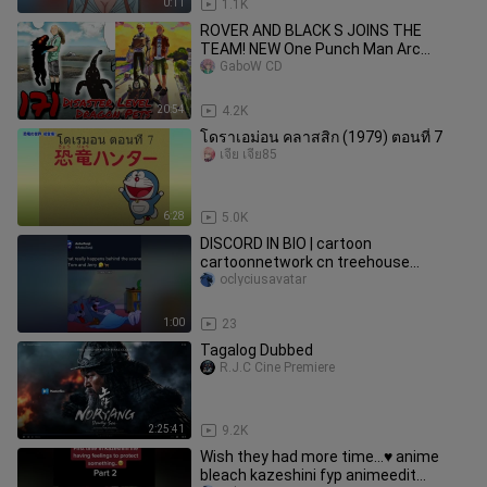
0:11
1.1K
ROVER AND BLACK S JOINS THE
TEAM! NEW One Punch Man Arc
Begins | Black Clover Chapter 171
GaboW CD
Tagalog
20:54
4.2K
โดราเอม่อน คลาสสิก (1979) ตอนที่ 7
เจีย เจีย85
6:28
5.0K
DISCORD IN BIO | cartoon
cartoonnetwork cn treehouse
boomerang cat mouse tomandjerry
oclyciusavatar
jerry tom funny childhoodshows cat
rat comedy childern animeedit
1:00
23
animation disney animetiktok animei
Tagalog Dubbed
anbutanji
R.J.C Cine Premiere
2:25:41
9.2K
Wish they had more time…♥️ anime
bleach kazeshini fyp animeedit