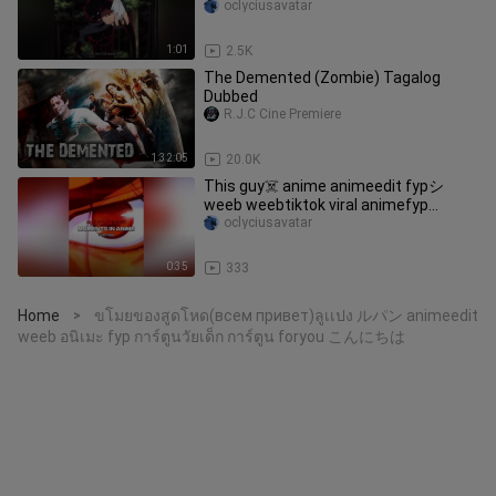
zanpakuto animetiktok
oclyciusavatar
1:01
2.5K
The Demented (Zombie) Tagalog
Dubbed
R.J.C Cine Premiere
1:32:05
20.0K
This guy☠️ anime animeedit fypシ
weeb weebtiktok viral animefyp
animetiktok otaku xyzbca foryou fyp
oclyciusavatar
kenshisquad yasusqd flockzii
shadowbanned
0:35
333
Home
ขโมยของสูดโหด(всем привет)ลูเเปง ルパン animeedit
>
weeb อนิเมะ fyp การ์ตูนวัยเด็ก การ์ตูน foryou こんにちは