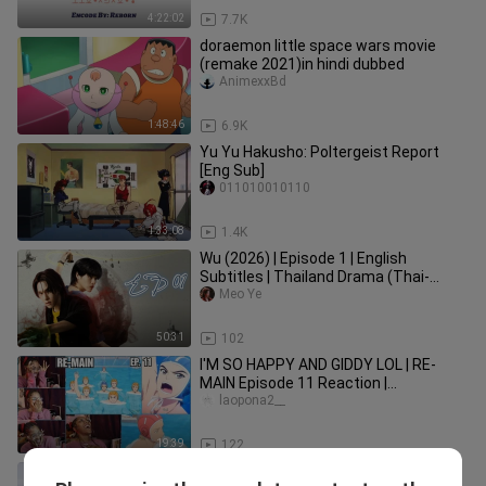
4:22:02
7.7K
doraemon little space wars movie
(remake 2021)in hindi dubbed
AnimexxBd
1:48:46
6.9K
Yu Yu Hakusho: Poltergeist Report
[Eng Sub]
011010010110
1:33:08
1.4K
Wu (2026) | Episode 1 | English
Subtitles | Thailand Drama (Thai-
Drama) 💗🇹🇭
Meo Ye
50:31
102
I'M SO HAPPY AND GIDDY LOL | RE-
MAIN Episode 11 Reaction |
Lalafluffbunny
laopona2__
19:39
122
Saawan Movie pakistan Balochistan