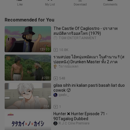
Like
My List
Download
Comments
Recommended for You
The Castle Of Cagliostro - ปราสาท
สมบัติคากริออสโทร (1979)
TGM ENTERTAINMENT
1:39:30
10.8K
รวมสปอย ไอ้หนุ่มหมัดเมา ในตำนาน !! (ส
ปอยหนัง) Drunken Master ทั้ง 2 ภาค
วิจารณ์แหลก
40:01
548
gilaa sihh ini kalian pasti basah liat duo
cowok 🥵
geelv._
0:34
1
Hunter ❌ Hunter Episode 71 -
90Tagalog Dubbed
R.J.C Cine Premiere