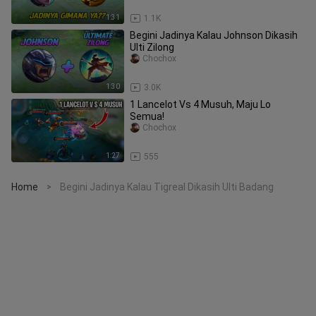
1:31
1.1K
Begini Jadinya Kalau Johnson Dikasih
Ulti Zilong
Chochox
1:30
3.0K
1 Lancelot Vs 4 Musuh, Maju Lo
Semua!
Chochox
1:27
555
Home
Begini Jadinya Kalau Tigreal Dikasih Ulti Badang
>