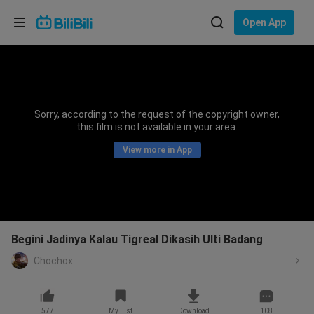
Choose your language
Open App
English
Language: English
ภาษาไทย
Sorry, according to the request of the copyright owner,
Sign
this film is not available in your area.
Tiếng Việt
In
View more in App
Bahasa Indonesia
Bahasa Melayu
Begini Jadinya Kalau Tigreal Dikasih Ulti Badang
Chochox
577
My List
Download
108