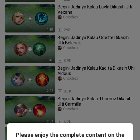
Begini Jadinya Kalau Layla Dikasih Ulti
Vexana
Chochox
1:18
298
Begini Jadinya Kalau Odette Dikasih
Ulti Belerick
Chochox
1:36
8.9K
Begini Jadinya Kalau Kadita Dikasih Ulti
Aldous
Chochox
2:02
8.7K
Begini Jadinya Kalau Thamuz Dikasih
Ulti Carmilla
Chochox
2:01
6.2K
Begini Jadinya Kalau Moskov Dikasih
Please enjoy the complete content on the
Skill 2 Balmond
Chochox