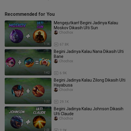
Recommended for You
Mengejutkan! Begini Jadinya Kalau
Moskov Dikasih Ulti Sun
Chochox
1:14
67.8K
Begini Jadinya Kalau Nana Dikasih Ulti
Bane
Chochox
1:42
6.9K
Begini Jadinya Kalau Zilong Dikasih Ulti
Hayabusa
Chochox
1:22
29.1K
Begini Jadinya Kalau Johnson Dikasih
Ulti Claude
Chochox
2:03
2.2K