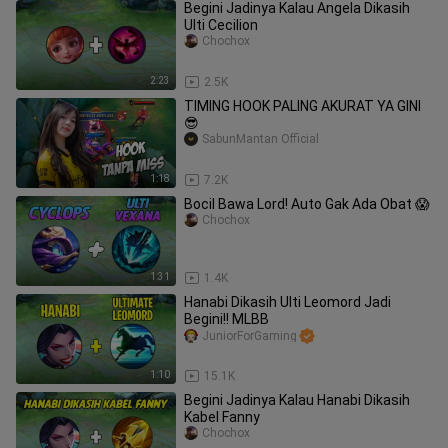
Begini Jadinya Kalau Angela Dikasih
Ulti Cecilion
Chochox
2:23
2.5K
TIMING HOOK PALING AKURAT YA GINI
😎
SabunMantan Official
1:18
7.2K
Bocil Bawa Lord! Auto Gak Ada Obat 😱
Chochox
1:31
1.4K
Hanabi Dikasih Ulti Leomord Jadi
Begini!! MLBB
JuniorForGaming
1:10
15.1K
Begini Jadinya Kalau Hanabi Dikasih
Kabel Fanny
Chochox