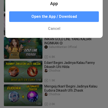
App
1:11
17.6K
Gimana kalau kalian menghadapi Bug
Open the App / Download
di SMC? Biar kita kasi solusi 😎😲✨
[Tips re aze🍉]
re aze
Cancel
1:34
102
INIKAN GOLD LINE YANG KALIAN
INGINKAN 😒
SabunMantan Official
1:13
6.8K
Edan! Begini Jadinya Kalau Fanny
Dikasih Ulti Hilda
Chochox
1:18
1.9K
Mengejutkan! Begini Jadinya Kalau
Eudora Dikasih Ulti Zhask
Chochox
1:23
2.0K