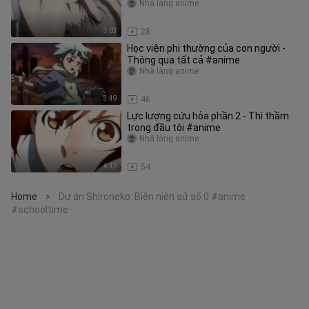
Nhà làng anime
3:03
28
Học viện phi thường của con người -
Thông qua tất cả #anime
Nhà làng anime
3:49
46
Lực lượng cứu hỏa phần 2 - Thì thầm
trong đầu tôi #anime
Nhà làng anime
4:17
54
Home
Dự án Shironeko: Biên niên sử số 0 #anime
>
#schooltime