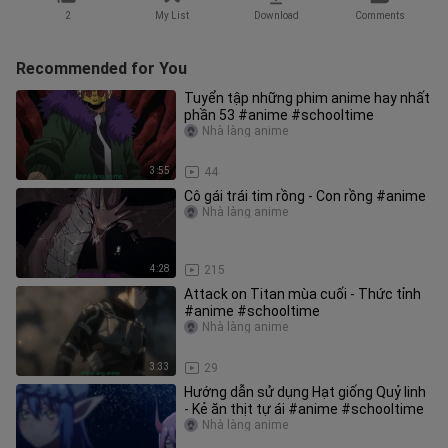
2
My List
Download
Comments
Recommended for You
Tuyển tập những phim anime hay nhất
phần 53 #anime #schooltime
Nhà làng anime
3:55
44
Cô gái trái tim rồng - Con rồng #anime
Nhà làng anime
4:28
215
Attack on Titan mùa cuối - Thức tỉnh
#anime #schooltime
Nhà làng anime
3:33
29
Hướng dẫn sử dụng Hạt giống Quỷ linh
- Kẻ ăn thịt tự ái #anime #schooltime
Nhà làng anime