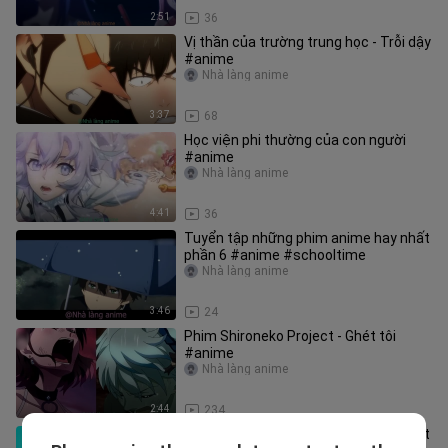
2:51
36
Vị thần của trường trung học - Trỗi dậy
#anime
Nhà làng anime
3:37
68
Học viện phi thường của con người
#anime
Nhà làng anime
4:41
36
Tuyển tập những phim anime hay nhất
phần 6 #anime #schooltime
Nhà làng anime
3:46
24
Phim Shironeko Project - Ghét tôi
#anime
Nhà làng anime
2:44
234
Tuyển tập những phim anime hay nhất