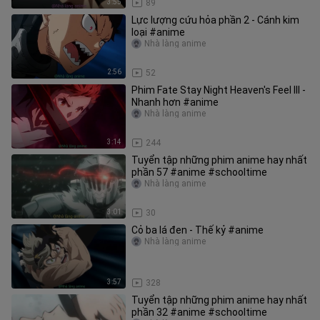
3:55
89
Lực lượng cứu hỏa phần 2 - Cánh kim
loại #anime
Nhà làng anime
2:56
52
Phim Fate Stay Night Heaven's Feel III -
Nhanh hơn #anime
Nhà làng anime
3:14
244
Tuyển tập những phim anime hay nhất
phần 57 #anime #schooltime
Nhà làng anime
3:01
30
Cỏ ba lá đen - Thế kỷ #anime
Nhà làng anime
3:57
328
Tuyển tập những phim anime hay nhất
phần 32 #anime #schooltime