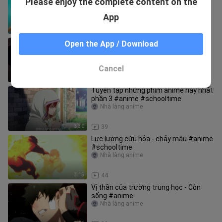
Please enjoy the complete content on the
phần 8 #anime #schooltime
Nhà làng anime
App
4:05
16
Cô gái trái tim rồng: Thử nghiệm của
Open the App / Download
Alita #anime #schooltime
Nhà làng anime
Cancel
5:28
73
Tuyển tập những phim anime hay nhất
phần 3 #anime #schooltime
Nhà làng anime
3:30
39
Lực lượng cứu hỏa - chảy máu #anime
#schooltime
Nhà làng anime
3:15
44
Vị thần của trường trung học - Còn
sống #anime
Nhà làng anime