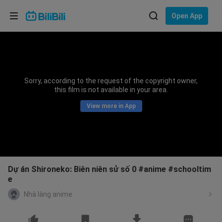
Choose your language
Open App
English
Language: English
ภาษาไทย
Sorry, according to the request of the copyright owner,
Sign
this film is not available in your area.
Tiếng Việt
In
View more in App
Bahasa Indonesia
Bahasa Melayu
Dự án Shironeko: Biên niên sử số 0 #anime #schooltim
e
Nhà làng anime