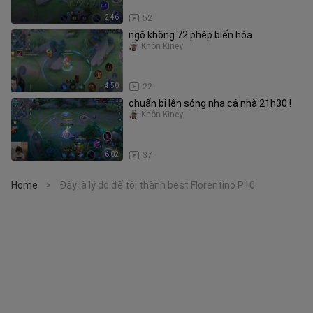
2:46
52
ngộ không 72 phép biến hóa
Khôn Kiney
4:50
22
chuẩn bị lên sóng nha cả nhà 21h30 !
Khôn Kiney
6:02
37
Home
Đây là lý do để tôi thành best Florentino P10
>