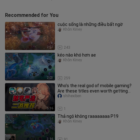
Recommended for You
cuộc sống là những điều bất ngờ
Khôn Kiney
2:57
243
kéo nào khó hơn ae
Khôn Kiney
2:03
259
Who’s the real god of mobile gaming?
Are these titles even worth getting
into?
shihexiben
5:16
1
Thả ngộ không raaaaaaaa P19
Khôn Kiney
3:16
91