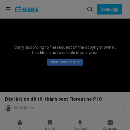
Choose your language
Open App
English
Language: English
ภาษาไทย
Sorry, according to the request of the copyright owner,
Sign
this film is not available in your area.
Tiếng Việt
In
View more in App
Bahasa Indonesia
Bahasa Melayu
Đây là lý do để tôi thành best Florentino P10
Khôn Kiney
5
My List
Download
Comments