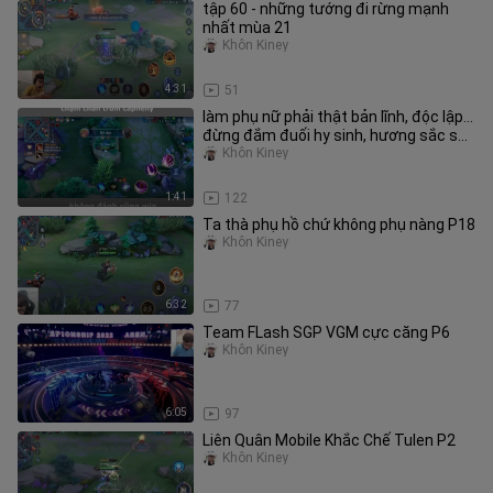
tập 60 - những tướng đi rừng mạnh
nhất mùa 21
Khôn Kiney
4:31
51
làm phụ nữ phải thật bản lĩnh, độc lập...
đừng đắm đuối hy sinh, hương sắc sẽ
phai tàn... ta cần mộ
Khôn Kiney
1:41
122
Ta thà phụ hồ chứ không phụ nàng P18
Khôn Kiney
6:32
77
Team FLash SGP VGM cực căng P6
Khôn Kiney
6:05
97
Liên Quân Mobile Khắc Chế Tulen P2
Khôn Kiney