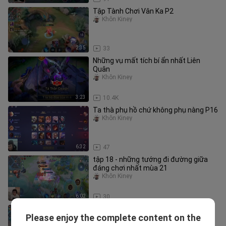
Tập Tành Chơi Vân Ka P2
Khôn Kiney
2:35
33
Những vụ mất tích bí ẩn nhất Liên
Quân
Khôn Kiney
3:23
10.4K
Ta thà phụ hồ chứ không phụ nàng P16
Khôn Kiney
6:32
47
tập 18 - những tướng đi đường giữa
đáng chơi nhất mùa 21
Khôn Kiney
6:02
30
Hết seagame thì mình quay lại với top
Please enjoy the complete content on the
1 ngộ khỉ nha P3
Khôn Kiney