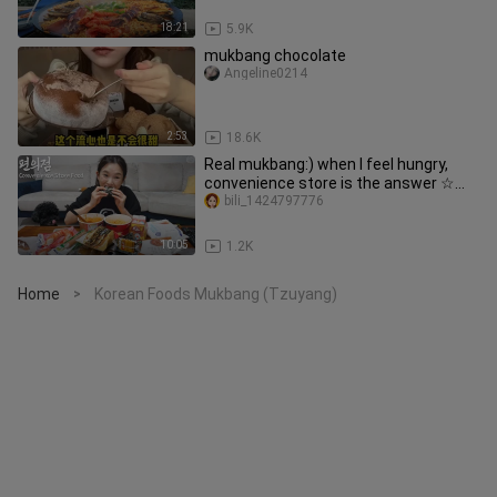
18:21
5.9K
mukbang chocolate
Angeline0214
2:53
18.6K
Real mukbang:) when I feel hungry,
convenience store is the answer ☆
Ramyun, hamburger, kimbap 😋
bili_1424797776
10:05
1.2K
Home
Korean Foods Mukbang (Tzuyang)
>