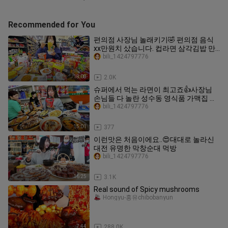
Recommended for You
편의점 사장님 놀래키기🤣 편의점 음식
xx만원치 샀습니다. 컵라면 삼각김밥 만
두 먹방
bili_1424797776
18:08
2.0K
슈퍼에서 먹는 라면이 최고죠👍사장님
손님들 다 놀란 성수동 영식품 가맥집 먹
방
bili_1424797776
15:01
377
이런맛은 처음이에요..😍대대로 놀라신
대전 유명한 막창순대 먹방
bili_1424797776
16:25
3.1K
Real sound of Spicy mushrooms
Hongyu-홍유chibobanyun
7:44
288.0K