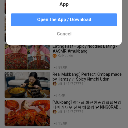
Seafood ASMR Eatingsound Ssoyoung
App
12:14
58.4K
Extreme Korean food! How to make
Open the App / Download
Coorownies cookie + brownie - Korean
street food / 서울맛집 신사카페 쿠라우
Yummy korean Food
니
Cancel
25:45
33
Eating Fast - Spicy Noodles Eating -
#ASMR #mukbang
Ke Haukie
11:07
89.0K
Real Mukbang:) Perfect Kimbap made
by Hamzy ☆ Spicy Kimchi Udon
bili_1424797776
13:37
4.4K
[Mukbang] 역대급 화끈한🔥킹크랩🦀킹
타이거새우 전복 해물찜 🦀 KINGCRAB
SEAFOODBOIL ASMR Ssoyoung
bili_1424797776
13:22
15.8K