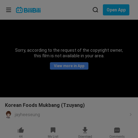
Choose your language
Open App
English
Language: English
ภาษาไทย
Sorry, according to the request of the copyright owner,
Sign
this film is not available in your area.
Tiếng Việt
In
View more in App
Bahasa Indonesia
Bahasa Melayu
Korean Foods Mukbang (Tzuyang)
jayheeseung
44
My List
Download
Comments