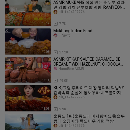
ASMR MUKBANG 직접 만든 순두부 열라
면 김밥 김치 유부초밥 먹방! RAMYEON
& KIMBAP MUKBANG EATING SOUND!
bili_1424797776
15:12
7.7K
Mukbang Indian Food
T Siwft
10:05
27.2K
ASMR KITKAT SALTED CARAMEL ICE
CREAM, TWIX, HAZELNUT, CHOCOLATE
DIP
HunniBee ASMR
17:51
49.0K
SUB)그릴 후라이드 대왕 통다리 먹방!🍗
겉바속촉 순살에 통새우바 치즈볼까지
부어치킨 꿀조합 리얼사운드 Chicken
bili_1424797776
Mukbang Asmr
11:01
9.9K
울릉도 1탄)울릉도에 이사왔어요🤗 솥뚜
껑에 오징어와 독도새우 라면 먹방
bili_1424797776