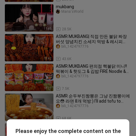
mukbang
Maria'sWorld
11:45
28.5K
ASMR MUKBANG| 직접 만든 불닭 짜장
버섯 양념치킨 소세지 먹방 & 레시피
FRIED CHICKEN AND FIRE NOODLES
bili_1424797776
EATING
13:42
43.6K
ASMR MUKBANG 편의점 핵불닭 미니!!
떡볶이 & 핫도그 & 김밥 FIRE Noodle &
HOT DOG & GIMBAP EATING SOUND!
bili_1424797776
18:23
7.5K
ASMR 순두부진짬뽕은 그냥 진짬뽕이에
요😳 라면 8개 먹방:) I'll add tofu to
ramen and eat 8 servings MUKBANG
bili_1424797776
9:54
68.6K
[Mukbang] 대왕 랍스터🦞3KG 킹타이거
Please enjoy the complete content on the
새우🦐해물찜 Spicy Lobster Brasied
bili_1424797776