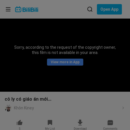
Choose your language
Open App
English
Language: English
ภาษาไทย
Sorry, according to the request of the copyright owner,
Sign
this film is not available in your area.
Tiếng Việt
In
View more in App
Bahasa Indonesia
Bahasa Melayu
cô ly có giáo án mới...
Khôn Kiney
5
My List
Download
Comments