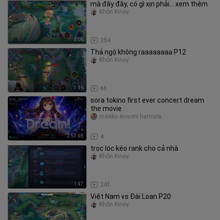
mà đây đây, có gì xịn phải… xem thêm
Khôn Kiney
2:06
254
Thả ngộ không raaaaaaaa P12
Khôn Kiney
3:16
66
sora tokino first ever concert dream
the movie
maaku Ansoni hamura
2:53:48
4
trọc lóc kéo rank cho cả nhà
Khôn Kiney
1:47
241
Việt Nam vs Đài Loan P20
Khôn Kiney