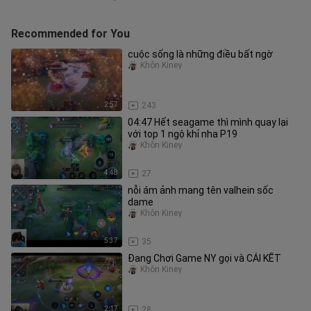
Recommended for You
cuộc sống là những điều bất ngờ
Khôn Kiney
2:57
243
04:47 Hết seagame thì mình quay lại
với top 1 ngộ khỉ nha P19
Khôn Kiney
4:48
27
nỗi ám ảnh mang tên valhein sốc
dame
Khôn Kiney
5:37
35
Đang Chơi Game NY gọi và CÁI KẾT
Khôn Kiney
2:17
28