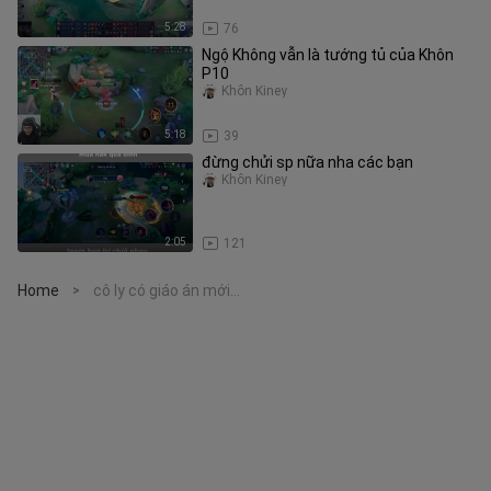
5:28
76
Ngộ Không vẫn là tướng tủ của Khôn
P10
Khôn Kiney
5:18
39
đừng chửi sp nữa nha các bạn
Khôn Kiney
2:05
121
Home
cô ly có giáo án mới...
>