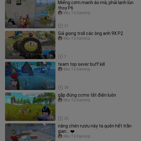
Miếng cơm manh áo mà, phải lạnh lùn
thoy P6
Miu Tỷ Gaming
9:09
31
Giả giọng troll các ông anh 9X P2
Miu Tỷ Gaming
3:31
7
team top sever buff kill
Miu Tỷ Gaming
5:30
38
gặp đúng ccmo tắt điện luôn
Miu Tỷ Gaming
5:21
26
nâng chén rượu này ta quên hết trần
gian... ❤️
Miu Tỷ Gaming