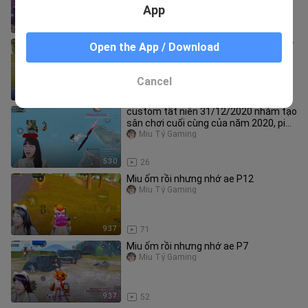
App
3:01
34
tips leo rank pubg với samsung galaxy
Open the App / Download
a73 5g có dễ như lời đồn?
Miu Tỷ Gaming
Cancel
5:30
29
custom tất niên 31/12/2020 nhằm tạo
sân chơi cuối cùng của năm 2020, pi
cùng các bạn tài trợ giả
Miu Tỷ Gaming
5:30
26
Miu ốm rồi nhưng nhớ ae P12
Miu Tỷ Gaming
9:37
71
Miu ốm rồi nhưng nhớ ae P7
Miu Tỷ Gaming
9:37
52