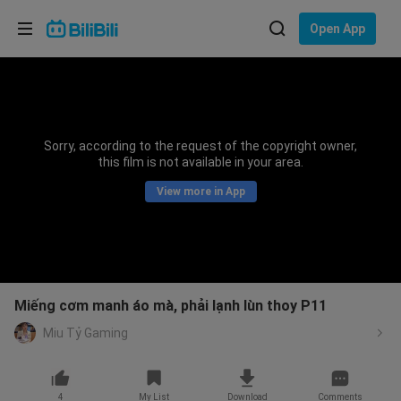
Choose your language
Open App
English
Language: English
ภาษาไทย
Sorry, according to the request of the copyright owner,
Sign
this film is not available in your area.
Tiếng Việt
In
View more in App
Bahasa Indonesia
Bahasa Melayu
Miếng cơm manh áo mà, phải lạnh lùn thoy P11
Miu Tỷ Gaming
4
My List
Download
Comments