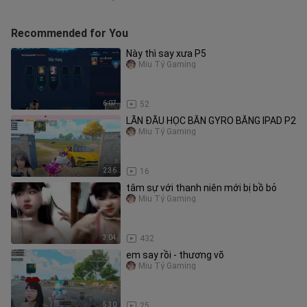
Recommended for You
Này thì say xưa P5
Miu Tỷ Gaming
6:07
52
LẦN ĐẦU HỌC BẮN GYRO BẰNG IPAD P2
Miu Tỷ Gaming
2:36
16
tâm sự với thanh niên mới bị bồ bỏ
Miu Tỷ Gaming
3:04
432
em say rồi - thương võ
Miu Tỷ Gaming
5:30
25