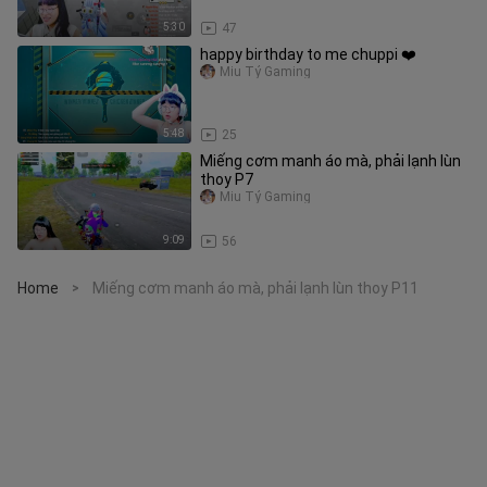
5:30
47
happy birthday to me chuppi ❤️
Miu Tỷ Gaming
5:48
25
Miếng cơm manh áo mà, phải lạnh lùn
thoy P7
Miu Tỷ Gaming
9:09
56
Home
Miếng cơm manh áo mà, phải lạnh lùn thoy P11
>