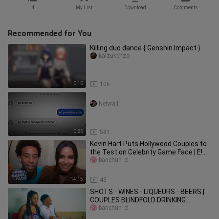
4
My List
Download
Comments
Recommended for You
Killing duo dance { Genshin Impact }
kaizukenzo
0:16
106
...
Nelyrall.
0:26
581
Kevin Hart Puts Hollywood Couples to
the Test on Celebrity Game Face | E!
Entertainment
banchun_ci
14:15
43
SHOTS - WINES - LIQUEURS - BEERS |
COUPLES BLINDFOLD DRINKING
CHALLENGE | WE GOT EXTREMELY
banchun_ci
WASTED!🤣🤣