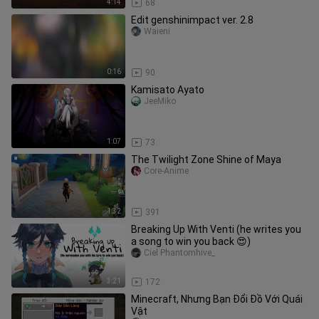
4:14
68
Edit genshinimpact ver. 2.8
Waieni
0:16
90
Kamisato Ayato
JeeMiko
1:07
73
The Twilight Zone Shine of Maya
Core-Anime
1:32
391
Breaking Up With Venti (he writes you
a song to win you back 😍)
Ciel Phantomhive_
3:21
172
Minecraft, Nhưng Bạn Đổi Đồ Với Quái
Vật