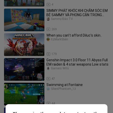
45:55
4
SIMMY PHÁT KHÓC KHI CHĂM SÓC EM
BÉ SAMMY VÀ PHONG CẬN TRONG
LÀNG HERO TEAM MINEC
Sammy Đào TV
15:27
269
When you can't afford Diluc's skin..
ItzMarkStein
0:14
179
Genshin Impact 3.0 Floor 11 Abyss Full
EM raiden & 4 star weapons Low stats
Gamers Wits
7:28
47
Swimming at Fontaine
SilentPhantom_13
3:05
44
PHONG CẬN VÀ DORAEMON TẬP 1_