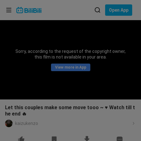
Choose your language
Open App
English
Language: English
ภาษาไทย
Sorry, according to the request of the copyright owner,
Sign
this film is not available in your area.
Tiếng Việt
In
View more in App
Bahasa Indonesia
Bahasa Melayu
Let this couples make some move tooo ~ ♥️ Watch till t
he end 🔥
kaizukenzo