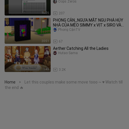
Oops Zeros
15:26
207
PHONG CẬN_NGỰA MẶT NGU PHÁ HỦY
NHÀ CỦA MÈO SIMMY x VỊT x SIRO VÀ
BẮT CÓC BÉ MƯA
Phong CậnTV
20:51
67
Aether Catching All the Ladies
Hutao Sama
1:49
3.2K
Home
Let this couples make some move tooo ~ ♥️ Watch till
>
the end 🔥