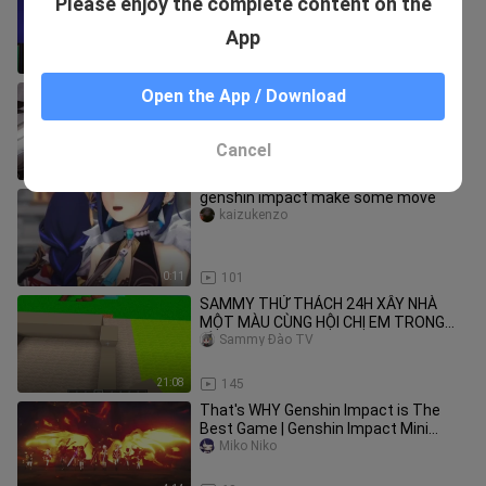
Please enjoy the complete content on the
THÀNH VIÊN MỚI CỦA HERO
TEAM_NGƯỜI BẠN ĐẾN TỪ TƯƠNG
Phong CậnTV
App
20:55
142
An Unexpected Encounter | Childe x
Open the App / Download
Lumine | Genshin Impact Animation
Miko Niko
Cancel
1:16
2.2K
genshin impact make some move
kaizukenzo
0:11
101
SAMMY THỬ THÁCH 24H XÂY NHÀ
MỘT MÀU CÙNG HỘI CHỊ EM TRONG
LÀNG HERO TEAM MINECRA
Sammy Đào TV
21:08
145
That's WHY Genshin Impact is The
Best Game | Genshin Impact Mini
Movie
Miko Niko