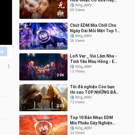
Hoa-Nhạc Cổ Xưa Hay
Nhất] Tuyển tập những
King_AMV
50 Views
ca khúc cổ trang
2:01
Chút EDM Mix Chill Cho
Ngày Dài Mỏi Mệt Top 15
Bản Nhạc EDM Gây
King_AMV
28 Views
Nghiện_ 14
2:01
nd
Lofi Ver _ Vui Lắm Nha -
Tình Yêu Màu Hồng - Em
Muốn Ta Là Gì _ Nhạc Hot
King_AMV
13 Views
Trendind 1
2:06
Tôi đã nghiện Còn bạn
thì sao TOP NHỮNG BẢN
NHẠC ĐIỆN TỬ GÂY
King_AMV
73 Views
NGHIỆN SỐ MỘT THẾ
2:03
Giới
Top 10 Bản Nhạc EDM
Mix Phiêu Gây Nghiện
Hay Nhất Fan EDM không
King_AMV
24 Views
nên bỏ lỡ 11