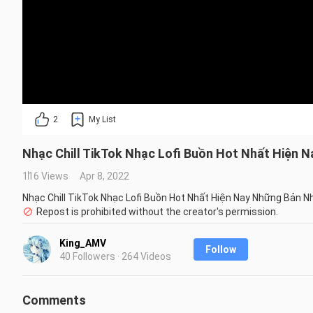
2
My List
Nhạc Chill TikTok Nhạc Lofi Buồn Hot Nhất Hiện N
116 Views
Apr 8, 2022
Nhạc Chill TikTok Nhạc Lofi Buồn Hot Nhất Hiện Nay Những Bản Nh
Repost is prohibited without the creator's permission.
King_AMV
Follow
40 Followers · 264 Videos
Comments