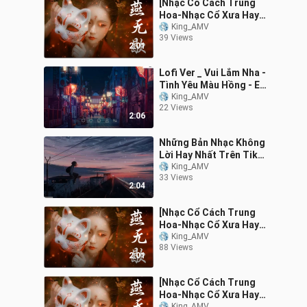
[Nhạc Cổ Cách Trung
Hoa-Nhạc Cổ Xưa Hay
Nhất] Tuyển tập những
King_AMV
39 Views
ca khúc cổ trang
2:01
Lofi Ver _ Vui Lắm Nha -
Tình Yêu Màu Hồng - Em
Muốn Ta Là Gì _ Nhạc Hot
King_AMV
22 Views
Trending 3
2:06
Những Bản Nhạc Không
Lời Hay Nhất Trên Tik
Tok P3 2
King_AMV
33 Views
2:04
[Nhạc Cổ Cách Trung
Hoa-Nhạc Cổ Xưa Hay
Nhất] Tuyển tập những
King_AMV
88 Views
ca khúc cổ trang
2:01
[Nhạc Cổ Cách Trung
Hoa-Nhạc Cổ Xưa Hay
King_AMV