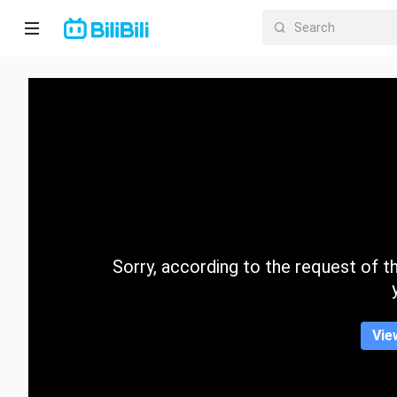
Home
Anime
Short
Drama
Trending
Sorry, according to the request of the
Category
Vie