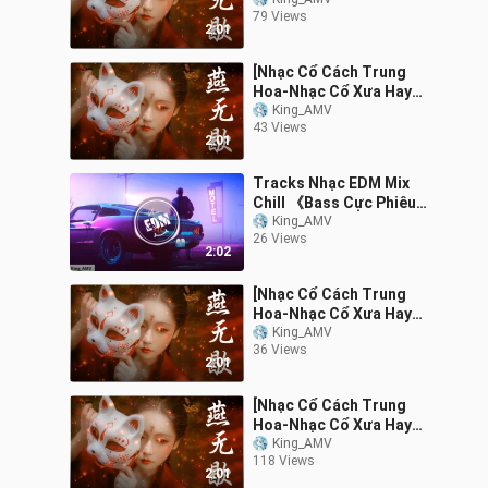
Nhất] Tuyển tập những
79 Views
ca khúc trung quốc cực
2:01
kì hay
[Nhạc Cổ Cách Trung
Hoa-Nhạc Cổ Xưa Hay
Nhất] Tuyển tập những
King_AMV
43 Views
ca khúc cổ trang
2:01
Tracks Nhạc EDM Mix
Chill 《Bass Cực Phiêu》
♫ Top 12 Bản Nhạc EDM
King_AMV
26 Views
Gây Nghiện Hay
2:02
[Nhạc Cổ Cách Trung
Hoa-Nhạc Cổ Xưa Hay
Nhất] Tuyển tập những
King_AMV
36 Views
ca khúc cổ trang
2:01
[Nhạc Cổ Cách Trung
Hoa-Nhạc Cổ Xưa Hay
Nhất] Tuyển tập những
King_AMV
118 Views
ca khúc cổ trang
2:01