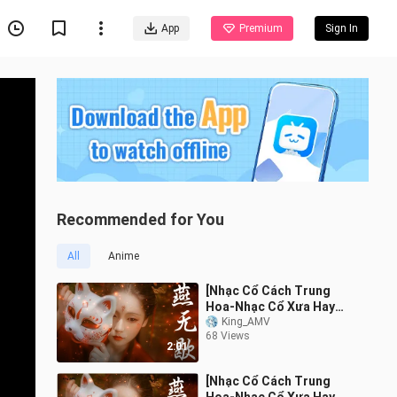
App
Premium
Sign In
Recommended for You
All
Anime
[Nhạc Cổ Cách Trung
Hoa-Nhạc Cổ Xưa Hay
Nhất] Tuyển tập những
King_AMV
68 Views
ca khúc cổ trang
2:01
[Nhạc Cổ Cách Trung