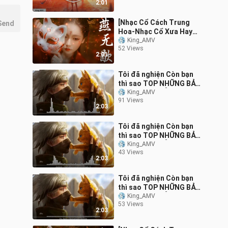
2:01
[Nhạc Cổ Cách Trung
Send
Hoa-Nhạc Cổ Xưa Hay
Nhất] Tuyển tập những
King_AMV
52 Views
ca khúc cổ trang
2:01
Tôi đã nghiện Còn bạn
thì sao TOP NHỮNG BẢN
NHẠC ĐIỆN TỬ GÂY
King_AMV
91 Views
NGHIỆN SỐ MỘT THẾ
2:03
Giới
Tôi đã nghiện Còn bạn
thì sao TOP NHỮNG BẢN
NHẠC ĐIỆN TỬ GÂY
King_AMV
43 Views
NGHIỆN SỐ MỘT THẾ
2:03
Giới
Tôi đã nghiện Còn bạn
thì sao TOP NHỮNG BẢN
NHẠC ĐIỆN TỬ GÂY
King_AMV
53 Views
NGHIỆN SỐ MỘT THẾ
2:03
Giới