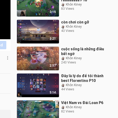
raaaaaaaa P18
Khôn Kiney
83 Views
3:16
còn chơi còn gỡ
Khôn Kiney
43 Views
3:21
nd
cuộc sống là những điều
bất ngờ
Khôn Kiney
243 Views
2:57
Đây là lý do để tôi thành
best Florentino P10
Khôn Kiney
44 Views
5:14
Việt Nam vs Đài Loan P6
Khôn Kiney
82 Views