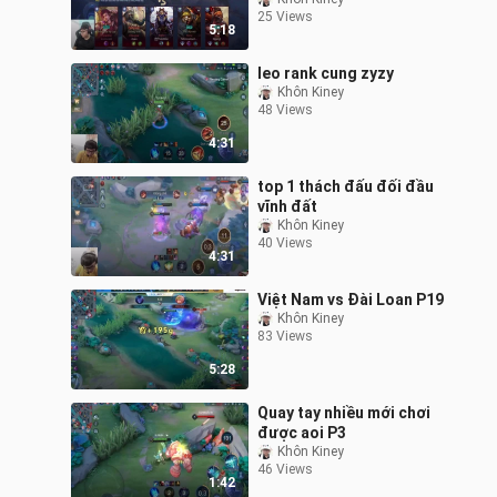
25 Views
5:18
leo rank cung zyzy
Khôn Kiney
48 Views
4:31
top 1 thách đấu đối đầu
vĩnh đất
Khôn Kiney
40 Views
4:31
Việt Nam vs Đài Loan P19
Khôn Kiney
83 Views
5:28
Quay tay nhiều mới chơi
được aoi P3
Khôn Kiney
46 Views
1:42