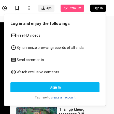
App
Premium
Sign In
Recommended for You
All
Anime
Team FLash SGP VGM
cực căng P13
Khôn Kiney
68 Views
6:05
Thả ngộ không