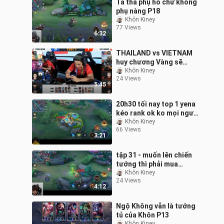
Ta thà phụ hồ chứ không
phụ nàng P18
Khôn Kiney
77 Views
6:32
THAILAND vs VIETNAM
huy chương Vàng sẽ
thuộc về ai P20
Khôn Kiney
24 Views
5:45
20h30 tối nay top 1 yena
kéo rank ok ko mọi người
ơi
Khôn Kiney
66 Views
3:21
tập 31 - muốn lên chiến
tướng thì phải mua
những tướng này
Khôn Kiney
24 Views
4:12
Ngộ Không vẫn là tướng
tủ của Khôn P13
Khôn Kiney