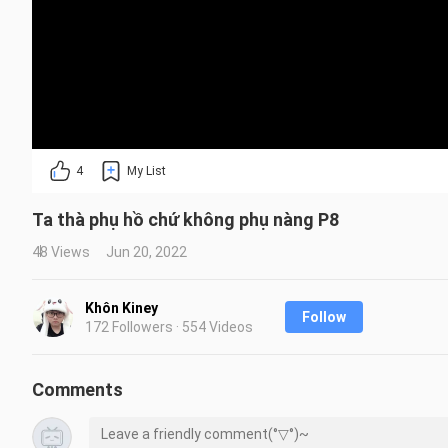
4
My List
Ta thà phụ hồ chứ không phụ nàng P8
48 Views
Jun 20, 2022
Khôn Kiney
Follow
172 Followers · 554 Videos
Comments