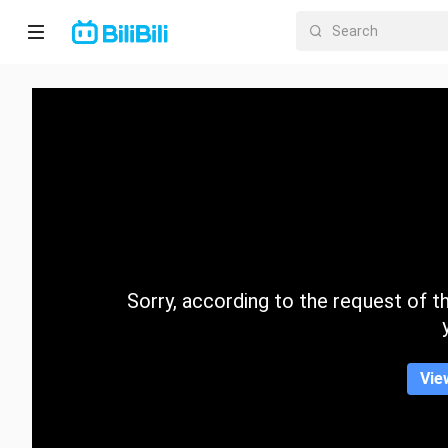
Home
Anime
Short
Drama
Trending
Sorry, according to the request of the
Category
Vie