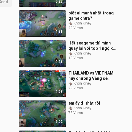
Send
5:28
biết ai mạnh nhất trong
game chưa?
Khôn Kiney
29 Views
4:31
Hết seagame thì mình
quay lại với top 1 ngộ khỉ
nha P8
Khôn Kiney
18 Views
4:48
THAILAND vs VIETNAM
huy chương Vàng sẽ
thuộc về ai P10
Khôn Kiney
29 Views
4:03
em ấy đi thật rồi
Khôn Kiney
73 Views
6:02