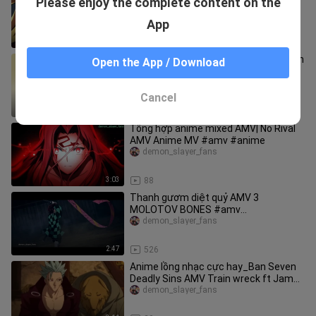
Please enjoy the complete content on the
SlayerAMV Can You Feel My Heart_
#amv #anime
demon_slayer_fans
App
3:01
36
Anime học đường|Akkun to Kanojo|Bạn
Open the App / Download
Trai Tôi Là Tsundere「 Kazuma
AMV」- Howling #SchoolTime
demon_slayer_fans
Cancel
3:51
33
Tổng hợp anime mixed AMV| No Rival
AMV Anime MV #amv #anime
demon_slayer_fans
3:03
88
Thanh gươm diệt quỷ AMV 3
MOLOTOV BONES #amv
#demonslayer
demon_slayer_fans
2:47
526
Anime lồng nhạc cực hay_Ban Seven
Deadly Sins AMV Train wreck ft James
Arthur_ #amv #anime
demon_slayer_fans