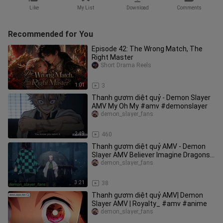
Like
My List
Download
Comments
Recommended for You
Episode 42: The Wrong Match, The
Right Master
Short Drama Reels
1:01
3
Thanh gươm diệt quỷ - Demon Slayer
AMV My Oh My #amv #demonslayer
demon_slayer_fans
2:49
460
Thanh gươm diệt quỷ AMV - Demon
Slayer AMV Believer Imagine Dragons
#amv #anime
demon_slayer_fans
3:21
38
Thanh gươm diệt quỷ AMV| Demon
Slayer AMV | Royalty_ #amv #anime
demon_slayer_fans