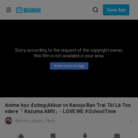
Choose your language
Open App
English
Language: English
ภาษาไทย
Sorry, according to the request of the copyright owner,
Sign
this film is not available in your area.
Tiếng Việt
In
View more in App
Bahasa Indonesia
Bahasa Melayu
Anime học đường|Akkun to Kanojo|Bạn Trai Tôi Là Tsu
ndere「 Kazuma AMV」- LOVE ME #SchoolTime
demon_slayer_fans