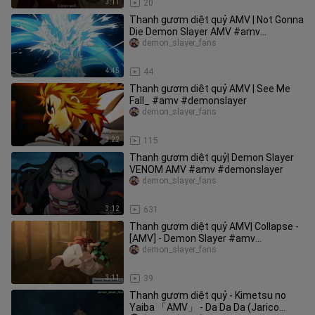
3:11
20
Thanh gươm diệt quỷ AMV | Not Gonna
Die Demon Slayer AMV #amv
#demonslayer
demon_slayer_fans
4:45
44
Thanh gươm diệt quỷ AMV | See Me
Fall_ #amv #demonslayer
demon_slayer_fans
3:22
115
Thanh gươm diệt quỷ| Demon Slayer
VENOM AMV #amv #demonslayer
demon_slayer_fans
3:12
631
Thanh gươm diệt quỷ AMV| Collapse -
[AMV] - Demon Slayer #amv
#demonslayer
demon_slayer_fans
3:11
39
Thanh gươm diệt quỷ - Kimetsu no
Yaiba 「AMV」 - Da Da Da (Jarico