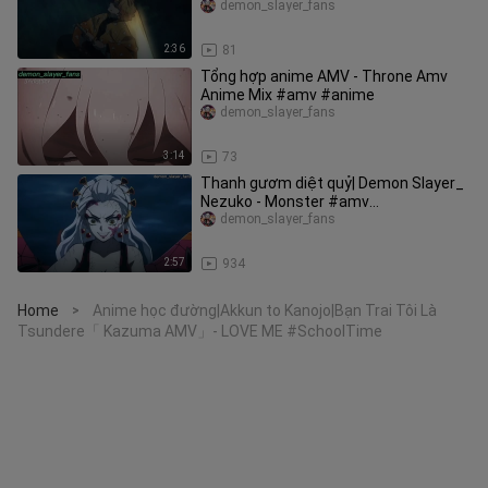
Remix) #amv #anime
demon_slayer_fans
2:36
81
Tổng hợp anime AMV - Throne Amv
Anime Mix #amv #anime
demon_slayer_fans
3:14
73
Thanh gươm diệt quỷ| Demon Slayer_
Nezuko - Monster #amv
#demonslayer
demon_slayer_fans
2:57
934
Home
Anime học đường|Akkun to Kanojo|Bạn Trai Tôi Là
>
Tsundere「 Kazuma AMV」- LOVE ME #SchoolTime