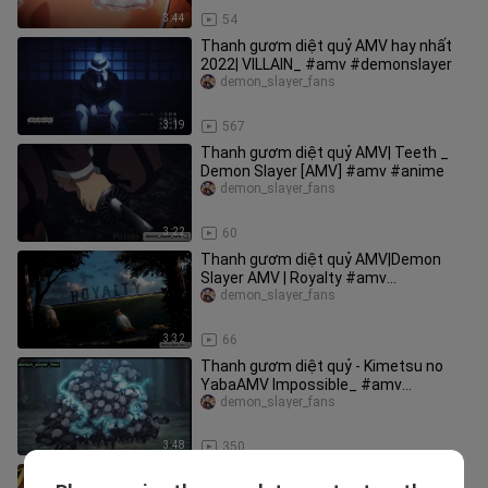
3:44
54
Thanh gươm diệt quỷ AMV hay nhất
2022| VILLAIN_ #amv #demonslayer
demon_slayer_fans
3:19
567
Thanh gươm diệt quỷ AMV| Teeth _
Demon Slayer [AMV] #amv #anime
demon_slayer_fans
3:22
60
Thanh gươm diệt quỷ AMV|Demon
Slayer AMV | Royalty #amv
#demonslayer
demon_slayer_fans
3:32
66
Thanh gươm diệt quỷ - Kimetsu no
YabaAMV Impossible_ #amv
#demonslayer
demon_slayer_fans
3:48
350
Thanh gươm diệt quỷ Demon