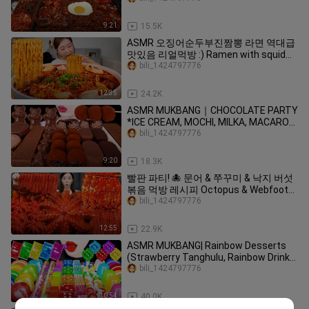
Mala Chapagetti Mukbang Asmr
9:21
15.5K
ASMR 오징어순두부진짬뽕 라면 역대급
맛있음 리얼먹방 :) Ramen with squid
and soft tofu MUKBANG
bili_1424797776
12:35
24.2K
ASMR MUKBANG｜CHOCOLATE PARTY
*ICE CREAM, MOCHI, MILKA, MACARON,
TICO 편의점 초콜릿 디저트 먹방 EATING
bili_1424797776
SOUNDS
9:20
18.3K
빨판 파티! 🐙 문어 & 쭈꾸미 & 낙지 버섯
볶음 먹방 레시피 Octopus & Webfoot
octopus Mushrooms Recipe Mukbang
bili_1424797776
ASMR Ssoyoung
12:55
22.9K
ASMR MUKBANG| Rainbow Desserts
(Strawberry Tanghulu, Rainbow Drinks,
Watermelon Jelly, Kohakuto).
bili_1424797776
10:54
40.0K