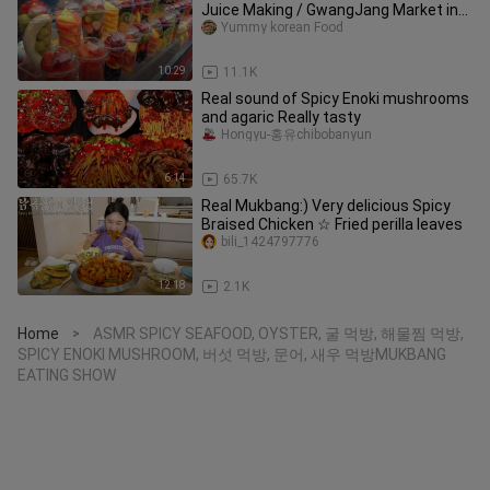
Juice Making / GwangJang Market in
Seoul - Korean street food
Yummy korean Food
10:29
11.1K
Real sound of Spicy Enoki mushrooms
and agaric Really tasty
Hongyu-홍유chibobanyun
6:14
65.7K
Real Mukbang:) Very delicious Spicy
Braised Chicken ☆ Fried perilla leaves
bili_1424797776
12:18
2.1K
Home
ASMR SPICY SEAFOOD, OYSTER, 굴 먹방, 해물찜 먹방,
>
SPICY ENOKI MUSHROOM, 버섯 먹방, 문어, 새우 먹방MUKBANG
EATING SHOW