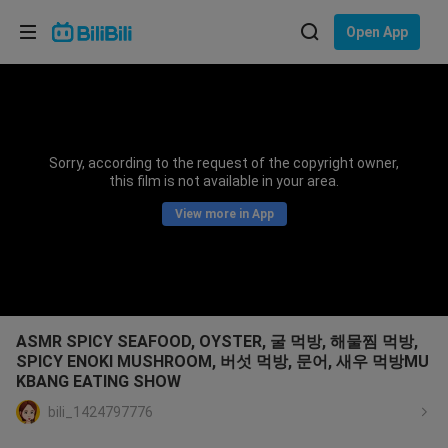
Choose your language
Open App
English
Language: English
ภาษาไทย
Sorry, according to the request of the copyright owner,
Sign
this film is not available in your area.
Tiếng Việt
In
View more in App
Bahasa Indonesia
Bahasa Melayu
ASMR SPICY SEAFOOD, OYSTER, 굴 먹방, 해물찜 먹방,
SPICY ENOKI MUSHROOM, 버섯 먹방, 문어, 새우 먹방MU
KBANG EATING SHOW
bili_1424797776