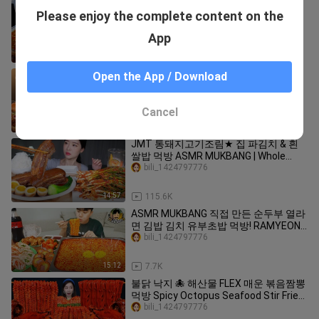
Braised Pork Leg * MUKBANG SOUNDS
Please enjoy the complete content on the
*
bili_1424797776
App
11:32
12.6K
SUB)맘스터치 먹방! 핫치즈싸이 후라이
Open the App / Download
드통다리치킨 인크레더블버거 아라비아
따치즈버거 신메뉴 리뷰 꿀조합 리얼사
bili_1424797776
운드 Burger & Chicken Mukbang Asmr
Cancel
12:32
20.0K
JMT 통돼지고기조림★ 집 파김치 & 흰
쌀밥 먹방 ASMR MUKBANG | Whole
Braised Pork Belly(Kakuni) Spicy Green
bili_1424797776
Onion Kimchi
14:57
115.6K
ASMR MUKBANG 직접 만든 순두부 열라
면 김밥 김치 유부초밥 먹방! RAMYEON
& KIMBAP MUKBANG EATING SOUND!
bili_1424797776
15:12
7.7K
불닭 낙지 🐙 해산물 FLEX 매운 볶음짬뽕
먹방 Spicy Octopus Seafood Stir Fried
Jjamppong Recipe Mukbang ASMR
bili_1424797776