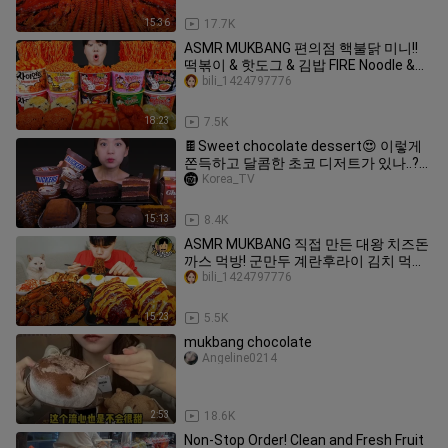
Ssoyoung
15:36
17.7K
ASMR MUKBANG 편의점 핵불닭 미니!!
떡볶이 & 핫도그 & 김밥 FIRE Noodle &
HOT DOG & GIMBAP EATING SOUND!
bili_1424797776
18:23
7.5K
🍫Sweet chocolate dessert😍 이렇게
쫀득하고 달콤한 초코 디저트가 있나..?
😆 [Oreo chocolate, Croissant, Cake]
Korea_TV
Mukbang
15:13
8.4K
ASMR MUKBANG 직접 만든 대왕 치즈돈
까스 먹방! 군만두 계란후라이 김치 먹방
& 레시피 Crunchy Cheese Pork Cutlet
bili_1424797776
EATING SOUND!
15:23
5.5K
mukbang chocolate
Angeline0214
2:53
18.6K
Non-Stop Order! Clean and Fresh Fruit