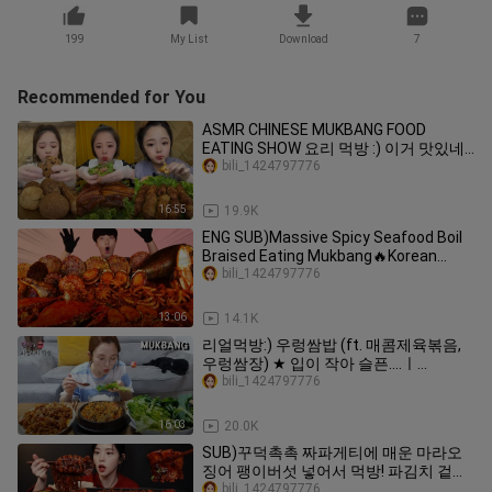
199
My List
Download
7
Recommended for You
ASMR CHINESE MUKBANG FOOD
EATING SHOW 요리 먹방 :) 이거 맛있네?
칼비빔국수 #vlog156
bili_1424797776
16:55
19.9K
ENG SUB)Massive Spicy Seafood Boil
Braised Eating Mukbang🔥Korean
Seafood ASMR 후니 Hoony
bili_1424797776
Eatingsound
13:06
14.1K
리얼먹방:) 우렁쌈밥 (ft. 매콤제육볶음,
우렁쌈장) ★ 입이 작아 슬픈....ㅣ
Ssambap & Jeyuk bokkeum ㅣREAL
bili_1424797776
SOUNDㅣASMR MUKBANGㅣ
16:03
20.0K
SUB)꾸덕촉촉 짜파게티에 매운 마라오
징어 팽이버섯 넣어서 먹방! 파김치 겉절
이까지 짜장라면 꿀조합 리얼사운드
bili_1424797776