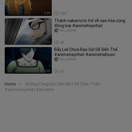
3:06
200
Thánh sakamoto trở về sao hỏa cùng
đồng loại #animehaynhat
fun_anime
2:24
40
Bẫy Loli Chưa Bao Giờ Dễ Đến Thế
#animehaynhat #animehaihuoc
fun_anime
5:26
65
Home
Đường Cong Gợi Cảm Nét Vẽ Chân Thật
>
#animehaynhat #arisamv