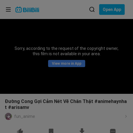
Choose your language
Open App
English
Language: English
ภาษาไทย
Sorry, according to the request of the copyright owner,
Sign
this film is not available in your area.
Tiếng Việt
In
View more in App
Bahasa Indonesia
Bahasa Melayu
Đường Cong Gợi Cảm Nét Vẽ Chân Thật #animehaynha
t #arisamv
fun_anime