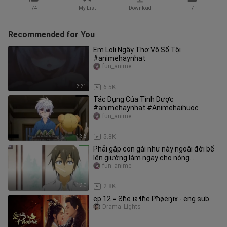
74
My List
Download
7
Recommended for You
Em Loli Ngây Thơ Vô Số Tội
#animehaynhat
fun_anime
2:21
6.5K
Tác Dụng Của Tình Dược
#animehaynhat #Animehaihuoc
fun_anime
1:36
5.8K
Phải gặp con gái như này ngoài đời bế
lên giường làm ngay cho nóng
#animehaynhat #animehaihuoc
fun_anime
1:30
2.8K
ep.12 = Ƨħë ïƨ ŧħë Pħøëŋïх - eng sub
Drama_Lights