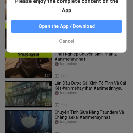
Please enjoy the complete content on the
#animehaynhat
fun_anime
App
1:24
5.1K
Thất Nghiệp Chuyển Sinh Phần 5
Open the App / Download
#animehaynhat
fun_anime
Cancel
1:24
101
Thất Nghiệp Chuyển Sinh Phần 2
#animehaynhat
fun_anime
1:24
211
Lần Đầu Được Gái Xinh Tỏ Tình Và Cái
Kết #animehaynhat #animetinhyeu
fun_anime
2:22
583
Chuyện Tình Giữa Nàng Tsundere Và
Chàng Isekai #animehaynhat
fun_anime