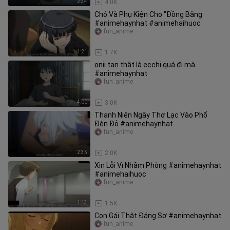
2:34
4.0K
Chó Và Phụ Kiện Cho "Đồng Bằng
#animehaynhat #animehaihuoc
fun_anime
1:21
1.7K
onii tan thật là ecchi quá đi mà
#animehaynhat
fun_anime
4:00
3.0K
Thanh Niên Ngây Thơ Lạc Vào Phố
Đèn Đỏ #animehaynhat
fun_anime
2:35
2.0K
Xin Lỗi Vì Nhầm Phòng #animehaynhat
#animehaihuoc
fun_anime
1:13
1.5K
Con Gái Thật Đáng Sợ #animehaynhat
fun_anime