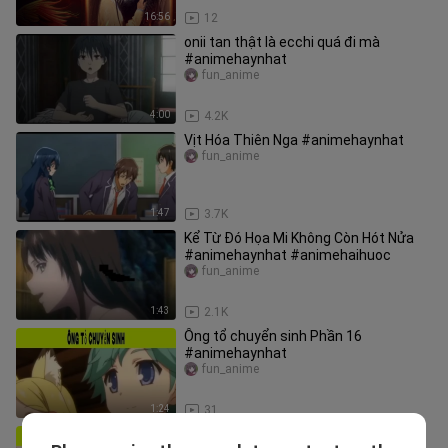
16:56
12
onii tan thật là ecchi quá đi mà
#animehaynhat
fun_anime
4:00
4.2K
Vịt Hóa Thiên Nga #animehaynhat
fun_anime
1:47
3.7K
Kể Từ Đó Họa Mi Không Còn Hót Nửa
#animehaynhat #animehaihuoc
fun_anime
1:43
2.1K
Ông tổ chuyển sinh Phần 16
#animehaynhat
fun_anime
1:24
31
Bà Chị Biến Thái Của Tôi Phần 1