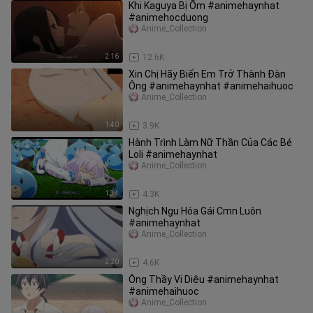
Khi Kaguya Bị Ốm #animehaynhat
#animehocduong
Anime_Collection
2:16
12.6K
Xin Chị Hãy Biến Em Trở Thành Đàn
Ông #animehaynhat #animehaihuoc
Anime_Collection
1:40
3.9K
Hành Trình Làm Nữ Thần Của Các Bé
Loli #animehaynhat
Anime_Collection
1:34
4.3K
Nghịch Ngu Hóa Gái Cmn Luôn
#animehaynhat
Anime_Collection
2:20
4.6K
Ông Thầy Vi Diệu #animehaynhat
#animehaihuoc
Anime_Collection