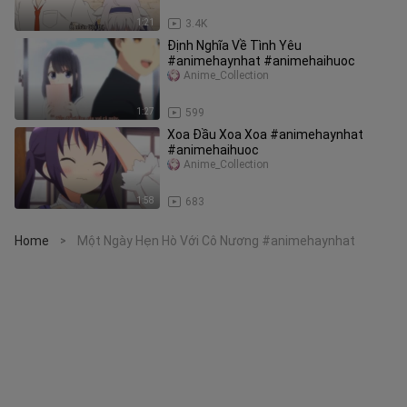
1:21
3.4K
Định Nghĩa Về Tình Yêu
#animehaynhat #animehaihuoc
Anime_Collection
1:27
599
Xoa Đầu Xoa Xoa #animehaynhat
#animehaihuoc
Anime_Collection
1:58
683
Home
Một Ngày Hẹn Hò Với Cô Nương #animehaynhat
>