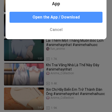
App
2:25
2.6K
Phần Thưởng Ngon Quá Mlem Mlem
Open the App / Download
#animehaynhat #animehaihuoc
fun_anime
Cancel
1:36
6.0K
Lại Thêm Một Thằng Muốn Bóc Lịch
#animehaynhat #animehaihuoc
fun_anime
1:52
1.7K
Khi Trai Vắng Nhà Là Thế Này Đây
#animehaynhat
Anime_Collection
1:20
9.4K
Xin Chị Hãy Biến Em Trở Thành Đàn
Ông #animehaynhat #animehaihuoc
Anime_Collection
1:40
1.9K