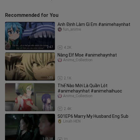
Recommended for You
Anh Định Làm Gì Em #animehaynhat
fun_anime
2:47
4.2K
Nàng Elf Moe #animehaynhat
Anime_Collection
1:35
2.1K
Thế Nào Mới Là Quần Lót
#animehaynhat #animehaihuoc
Anime_Collection
7:57
2.4K
S01EP6 Marry My Husband Eng Sub
Linah HEN
1:05:38
21