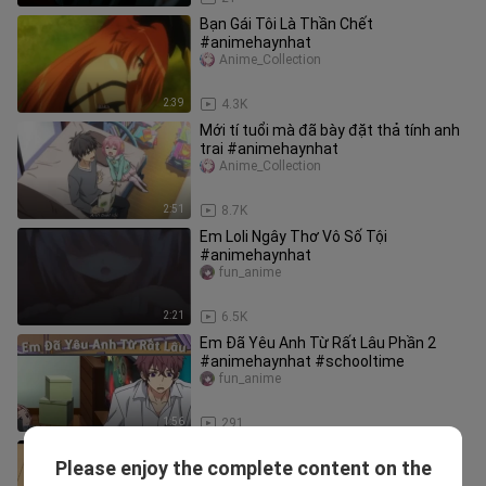
Bạn Gái Tôi Là Thần Chết
#animehaynhat
Anime_Collection
2:39
4.3K
Mới tí tuổi mà đã bày đặt thả tính anh
trai #animehaynhat
Anime_Collection
2:51
8.7K
Em Loli Ngây Thơ Vô Số Tội
#animehaynhat
fun_anime
2:21
6.5K
Em Đã Yêu Anh Từ Rất Lâu Phần 2
#animehaynhat #schooltime
fun_anime
1:56
291
Cách Khiến Loli Mở Miệng
Please enjoy the complete content on the
#animehaynhat
fun_anime