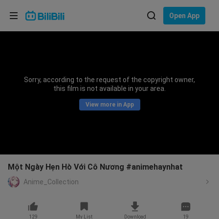
Choose your language
Open App
English
Language: English
ภาษาไทย
Sorry, according to the request of the copyright owner,
Sign
this film is not available in your area.
Tiếng Việt
In
View more in App
Bahasa Indonesia
Bahasa Melayu
Một Ngày Hẹn Hò Với Cô Nương #animehaynhat
Anime_Collection
129
My List
Download
19